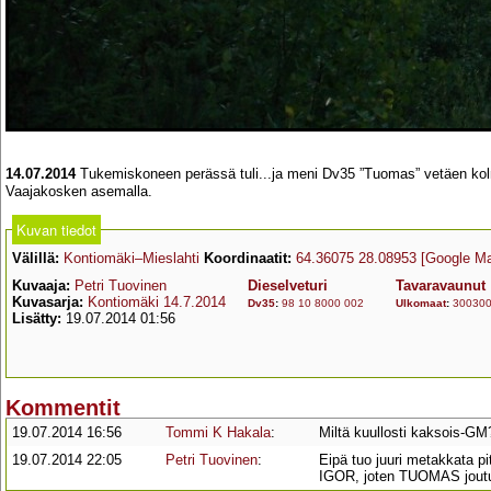
14.07.2014
Tukemiskoneen perässä tuli...ja meni Dv35 ”Tuomas” vetäen kol
Vaajakosken asemalla.
Kuvan tiedot
Välillä:
Kontiomäki–Mieslahti
Koordinaatit:
64.36075 28.08953
[Google M
Kuvaaja:
Petri Tuovinen
Dieselveturi
Tavaravaunut
Kuvasarja:
Kontiomäki 14.7.2014
Dv35
:
98 10 8000 002
Ulkomaat
:
30030
Lisätty:
19.07.2014 01:56
Kommentit
19.07.2014 16:56
Tommi K Hakala
:
Miltä kuullosti kaksois-GM
19.07.2014 22:05
Petri Tuovinen
:
Eipä tuo juuri metakkata pi
IGOR, joten TUOMAS joutu