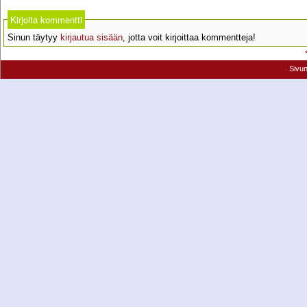
Kirjoita kommentti
Sinun täytyy
kirjautua sisään
, jotta voit kirjoittaa kommentteja!
Sivu