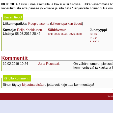
08.08.2014
Kaksi junaa asemalla ja kaksi olisi tulossa.Elikkä vasemmalla Ic 
vapautumista että pääsee ykköselle ja sitä tietä Siiinjärvelle.Toinen tulija o
Kuvan tiedot
Liikennepaikka:
Kuopio asema
(
Liikennepaikan tiedot
)
Kuvaaja:
Reijo Kankkunen
Sähköveturi
Junatyyppi
Lisätty:
08.08.2014 20:42
Sr1
:
3006
,
3045
,
3076
,
3086
IC
:
66
P
:
714
T
:
3503
Kommentit
19.02.2019 10:24
Juha Puusaari
:
On vähän numerot pielessä
kommentissa) ja kaukana
Kirjoita kommentti
Sinun täytyy
kirjautua sisään
, jotta voit kirjoittaa kommentteja!
Sivu