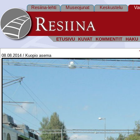
Resiina-lehti
Museojunat
Keskustelu
Va
ETUSIVU
KUVAT
KOMMENTIT
HAKU
08.08.2014 / Kuopio asema