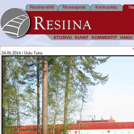
Resiina-lehti
Museojunat
Keskustelu
Va
ETUSIVU
KUVAT
KOMMENTIT
HAKU
24.05.2014 / Oulu Tuira