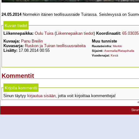
24.05.2014
Normekin itäinen teollisuusraide Tuirassa. Seislevyssä on Suome
Kuvan tiedot
Liikennepaikka:
Oulu Tuira
(
Liikennepaikan tiedot
)
Koordinaatit:
65.03035
Kuvaaja:
Panu Breilin
Muu tunniste
Kuvasarja:
Ruskon ja Tuiran teollisuusraiteita
Rautatieinfra:
Merkki
Lisätty:
17.08.2014 00:55
Sijainti:
Asemalla/Ratapihalla
Vuodenajat:
Kesä
Kommentit
Kirjoita kommentti
Sinun täytyy
kirjautua sisään
, jotta voit kirjoittaa kommentteja!
Sivu