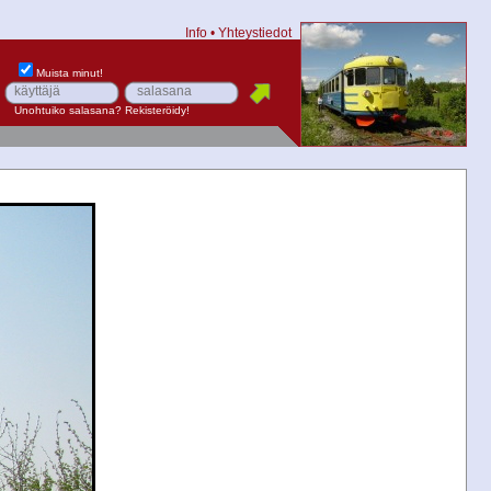
Info
•
Yhteystiedot
Muista minut!
Unohtuiko salasana?
Rekisteröidy!