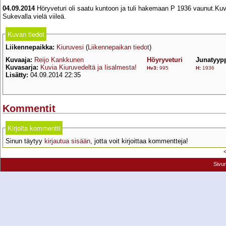
04.09.2014
Höryveturi oli saatu kuntoon ja tuli hakemaan P 1936 vaunut.Kuv
Sukevalla vielä viileä.
Kuvan tiedot
Liikennepaikka:
Kiuruvesi
(
Liikennepaikan tiedot
)
Kuvaaja:
Reijo Kankkunen
Höyryveturi
Junatyyp
Kuvasarja:
Kuvia Kiuruvedeltä ja Iisalmesta!
Hv3
:
995
H
:
1936
Lisätty:
04.09.2014 22:35
Kommentit
Kirjoita kommentti
Sinun täytyy
kirjautua sisään
, jotta voit kirjoittaa kommentteja!
Sivu