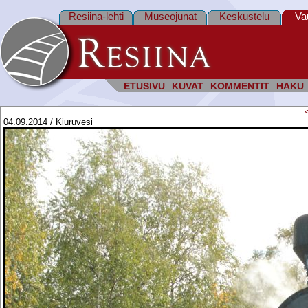
Resiina-lehti
Museojunat
Keskustelu
Va
ETUSIVU
KUVAT
KOMMENTIT
HAKU
04.09.2014 / Kiuruvesi