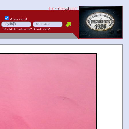
Info
•
Yhteystiedot
Muista minut!
Unohtuiko salasana?
Rekisteröidy!