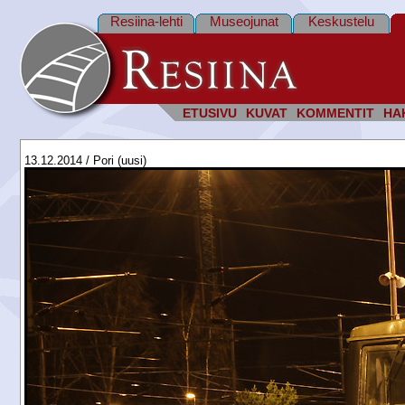
Resiina-lehti
Museojunat
Keskustelu
ETUSIVU
KUVAT
KOMMENTIT
HA
13.12.2014 / Pori (uusi)