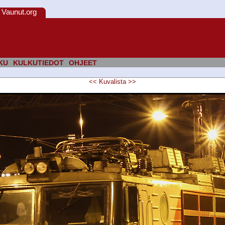
Vaunut.org
KU
KULKUTIEDOT
OHJEET
<<
Kuvalista
>>