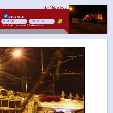
Info
•
Yhteystiedot
Muista minut!
Unohtuiko salasana?
Rekisteröidy!