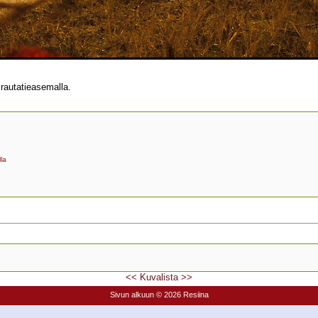
 rautatieasemalla.
la
<<
Kuvalista
>>
Sivun alkuun
© 2026 Resiina