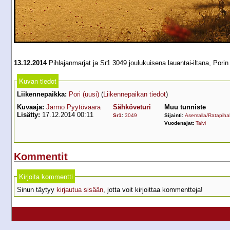
13.12.2014
Pihlajanmarjat ja Sr1 3049 joulukuisena lauantai-iltana, Porin
Kuvan tiedot
Liikennepaikka:
Pori (uusi)
(
Liikennepaikan tiedot
)
Kuvaaja:
Jarmo Pyytövaara
Sähköveturi
Muu tunniste
Lisätty:
17.12.2014 00:11
Sr1
:
3049
Sijainti:
Asemalla/Ratapihal
Vuodenajat:
Talvi
Kommentit
Kirjoita kommentti
Sinun täytyy
kirjautua sisään
, jotta voit kirjoittaa kommentteja!