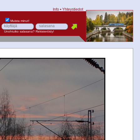
Info
•
Yhteystiedot
Muista minut!
Unohtuiko salasana?
Rekisteröidy!