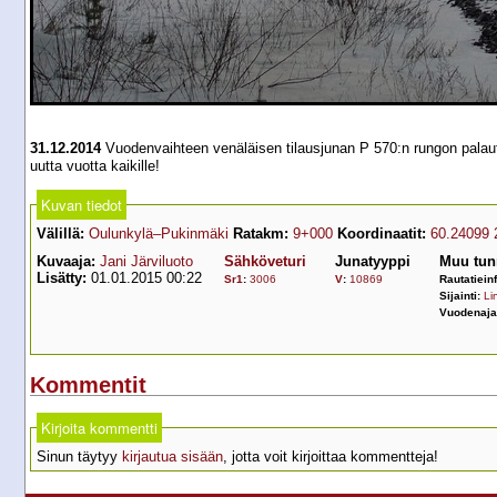
31.12.2014
Vuodenvaihteen venäläisen tilausjunan P 570:n rungon palau
uutta vuotta kaikille!
Kuvan tiedot
Välillä:
Oulunkylä–Pukinmäki
Ratakm:
9+000
Koordinaatit:
60.24099 
Kuvaaja:
Jani Järviluoto
Sähköveturi
Junatyyppi
Muu tun
Lisätty:
01.01.2015 00:22
Sr1
:
3006
V
:
10869
Rautatiein
Sijainti:
Lin
Vuodenaja
Kommentit
Kirjoita kommentti
Sinun täytyy
kirjautua sisään
, jotta voit kirjoittaa kommentteja!