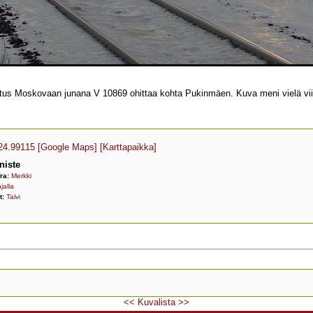
tus Moskovaan junana V 10869 ohittaa kohta Pukinmäen. Kuva meni vielä vi
24.99115
[Google Maps]
[Karttapaikka]
niste
fra:
Merkki
jalla
t:
Talvi
<<
Kuvalista
>>