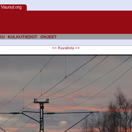
Vaunut.org
KU
KULKUTIEDOT
OHJEET
<<
Kuvalista
>>