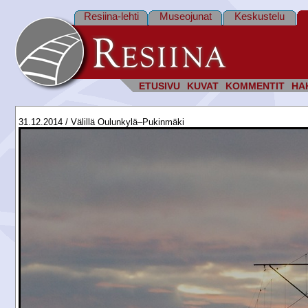
Resiina-lehti
Museojunat
Keskustelu
ETUSIVU
KUVAT
KOMMENTIT
HA
31.12.2014 / Välillä Oulunkylä–Pukinmäki