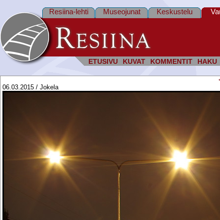
Resiina-lehti
Museojunat
Keskustelu
Va
ETUSIVU
KUVAT
KOMMENTIT
HAKU
06.03.2015 / Jokela