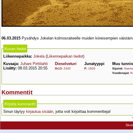
06.03.2015
Pysähdys Jokelan kolmosraiteelle muiden kiireisempien väistäm
Kuvan tiedot
Liikennepaikka:
Jokela
(
Liikennepaikan tiedot
)
Kuvaaja:
Juhani Pirttilahti
Dieselveturi
Junatyyppi
Muu tunnis
Lisätty:
08.03.2015 20:55
Dr13
:
2343
P
:
1920
Sijainti:
Asemal
Vuodenajat:
K
Kommentit
Kirjoita kommentti
Sinun täytyy
kirjautua sisään
, jotta voit kirjoittaa kommentteja!
Sivu