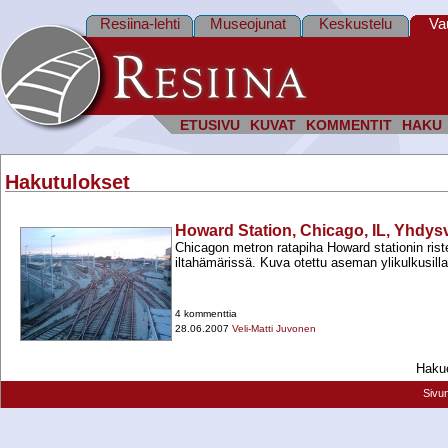
Resiina-lehti
Museojunat
Keskustelu
Va
ETUSIVU
KUVAT
KOMMENTIT
HAKU
Hakutulokset
Howard Station, Chicago, IL, Yhdysv
Chicagon metron ratapiha Howard stationin ris
iltahämärissä. Kuva otettu aseman ylikulkusilla
4 kommenttia
28.06.2007
Veli-Matti Juvonen
Hakue
Sivu