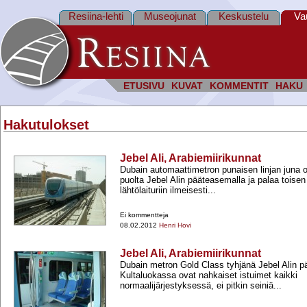
Resiina-lehti
Museojunat
Keskustelu
Va
ETUSIVU
KUVAT
KOMMENTIT
HAKU
Hakutulokset
Jebel Ali, Arabiemiirikunnat
Dubain automaattimetron punaisen linjan juna o
puolta Jebel Alin pääteasemalla ja palaa toise
lähtölaituriin ilmeisesti...
Ei kommentteja
08.02.2012
Henri Hovi
Jebel Ali, Arabiemiirikunnat
Dubain metron Gold Class tyhjänä Jebel Alin p
Kultaluokassa ovat nahkaiset istuimet kaikki
normaalijärjestyksessä, ei pitkin seiniä...