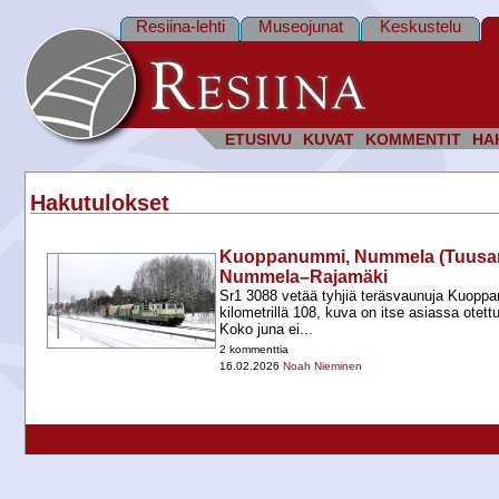
Resiina-lehti
Museojunat
Keskustelu
ETUSIVU
KUVAT
KOMMENTIT
HA
Hakutulokset
Kuoppanummi, Nummela (Tuusanka
Nummela–Rajamäki
Sr1 3088 vetää tyhjiä teräsvaunuja Kuop
kilometrillä 108, kuva on itse asiassa otet
Koko juna ei...
2 kommenttia
16.02.2026
Noah Nieminen