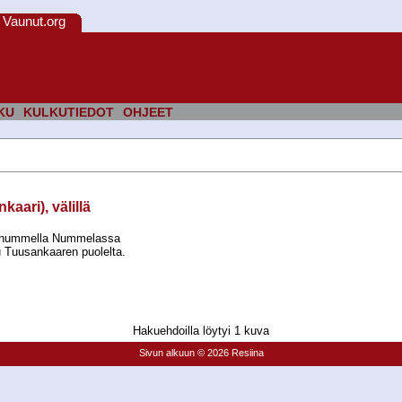
Vaunut.org
KU
KULKUTIEDOT
OHJEET
ari), välillä
panummella Nummelassa
tu Tuusankaaren puolelta.
Hakuehdoilla löytyi 1 kuva
Sivun alkuun
© 2026 Resiina