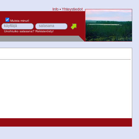
Info
•
Yhteystiedot
Muista minut!
Unohtuiko salasana?
Rekisteröidy!