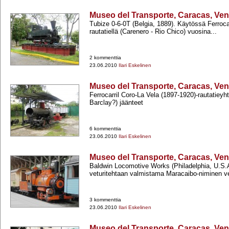
Museo del Transporte, Caracas, Ve
Tubize 0-​6-​0T (Belgia, 1889). Käytössä Ferrocar
rautatiellä (Carenero -​ Rio Chico) vuosina...
2 kommenttia
23.06.2010
Ilari Eskelinen
Museo del Transporte, Caracas, Ve
Ferrocarril Coro-​La Vela (1897-​1920)-​rautatieyh
Barclay?) jäänteet
6 kommenttia
23.06.2010
Ilari Eskelinen
Museo del Transporte, Caracas, Ve
Baldwin Locomotive Works (Philadelphia, U.S.A
veturitehtaan valmistama Maracaibo-​niminen vetu
3 kommenttia
23.06.2010
Ilari Eskelinen
Museo del Transporte, Caracas, Ve