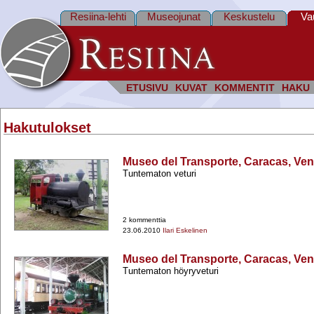
Resiina-lehti
Museojunat
Keskustelu
Va
ETUSIVU
KUVAT
KOMMENTIT
HAKU
Hakutulokset
Museo del Transporte, Caracas, Ve
Tuntematon veturi
2 kommenttia
23.06.2010
Ilari Eskelinen
Museo del Transporte, Caracas, Ve
Tuntematon höyryveturi