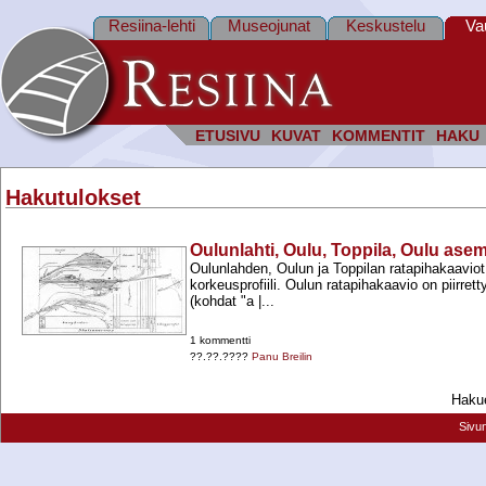
Resiina-lehti
Museojunat
Keskustelu
Va
ETUSIVU
KUVAT
KOMMENTIT
HAKU
Hakutulokset
Oulunlahti, Oulu, Toppila, Oulu ase
Oulunlahden, Oulun ja Toppilan ratapihakaaviot 
korkeusprofiili. Oulun ratapihakaavio on piirrett
(kohdat "a |...
1 kommentti
??.??.????
Panu Breilin
Hakue
Sivu