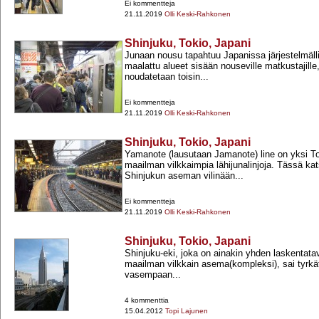
Ei kommentteja
21.11.2019
Olli Keski-Rahkonen
Shinjuku, Tokio, Japani
Junaan nousu tapahtuu Japanissa järjestelmällis
maalattu alueet sisään nouseville matkustajille
noudatetaan toisin...
Ei kommentteja
21.11.2019
Olli Keski-Rahkonen
Shinjuku, Tokio, Japani
Yamanote (lausutaan Jamanote) line on yksi To
maailman vilkkaimpia lähijunalinjoja. Tässä ka
Shinjukun aseman vilinään...
Ei kommentteja
21.11.2019
Olli Keski-Rahkonen
Shinjuku, Tokio, Japani
Shinjuku-​eki, joka on ainakin yhden laskenta
maailman vilkkain asema(kompleksi), sai tyrkät
vasempaan...
4 kommenttia
15.04.2012
Topi Lajunen