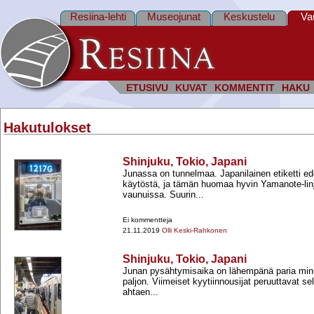
Resiina-lehti
Museojunat
Keskustelu
Va
ETUSIVU
KUVAT
KOMMENTIT
HAKU
Hakutulokset
Shinjuku, Tokio, Japani
Junassa on tunnelmaa. Japanilainen etiketti edel
käytöstä, ja tämän huomaa hyvin Yamanote-​lin
vaunuissa. Suurin...
Ei kommentteja
21.11.2019
Olli Keski-Rahkonen
Shinjuku, Tokio, Japani
Junan pysähtymisaika on lähempänä paria minu
paljon. Viimeiset kyytiinnousijat peruuttavat sel
ahtaen...