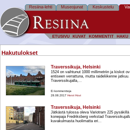
Resiina-lehti
Museojunat
Keskustelu
Va
ETUSIVU
KUVAT
KOMMENTIT
HAKU
Hakutulokset
Traverssikuja, Helsinki
1524 on vaihtunut 1000 millimetriin ja kiskot 
entiseen verrattuna, mutta raideliikenne jatkuu
Traverssikujalla,...
Ei kommentteja
28.08.2017
Henri Hovi
Traverssikuja, Helsinki
Jätkästä tulossa oleva Variotram 225 pysäkillä
konepaja Fredriksberg verkstad Traverssikujall
kuvakulmasta huolimatta eri...