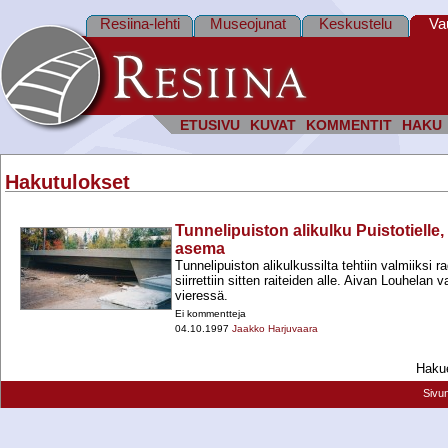
Resiina-lehti
Museojunat
Keskustelu
Va
ETUSIVU
KUVAT
KOMMENTIT
HAKU
Hakutulokset
Tunnelipuiston alikulku Puistotielle
asema
Tunnelipuiston alikulkussilta tehtiin valmiiksi r
siirrettiin sitten raiteiden alle. Aivan Louhela
vieressä.
Ei kommentteja
04.10.1997
Jaakko Harjuvaara
Hakue
Sivu