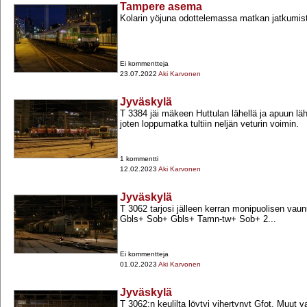
Tampere asema
Kolarin yöjuna odottelemassa matkan jatkumis
Ei kommentteja
23.07.2022
Aki Karvonen
Jyväskylä
T 3384 jäi mäkeen Huttulan lähellä ja apuun lähe
joten loppumatka tultiin neljän veturin voimin.
1 kommentti
12.02.2023
Aki Karvonen
Jyväskylä
T 3062 tarjosi jälleen kerran monipuolisen vaun
Gbls+​ Sob+​ Gbls+​ Tamn-​tw+​ Sob+​ 2...
Ei kommentteja
01.02.2023
Aki Karvonen
Jyväskylä
T 3062:n keulilta löytyi vihertynyt Gfot. Muut v