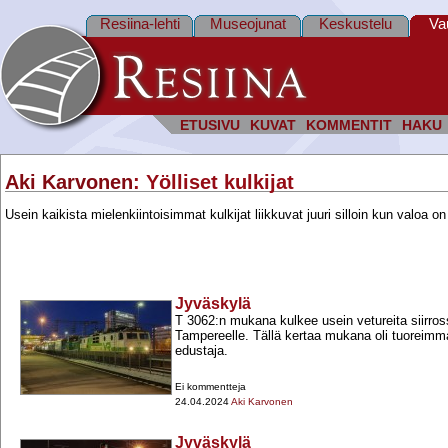
Resiina-lehti
Museojunat
Keskustelu
Va
ETUSIVU
KUVAT
KOMMENTIT
HAKU
Aki Karvonen
: Yölliset kulkijat
Usein kaikista mielenkiintoisimmat kulkijat liikkuvat juuri silloin kun valoa on
Jyväskylä
T 3062:n mukana kulkee usein vetureita siirro
Tampereelle. Tällä kertaa mukana oli tuoreimma
edustaja.
Ei kommentteja
24.04.2024
Aki Karvonen
Jyväskylä