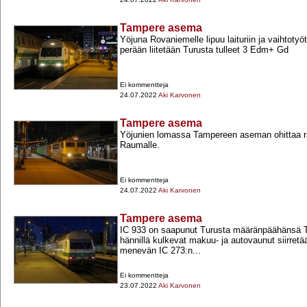
Tampere asema
Yöjuna Rovaniemelle lipuu laituriin ja vaihtotyö
perään liitetään Turusta tulleet 3 Edm+​ Gd
Ei kommentteja
24.07.2022
Aki Karvonen
Tampere asema
Yöjunien lomassa Tampereen aseman ohittaa ra
Raumalle.
Ei kommentteja
24.07.2022
Aki Karvonen
Tampere asema
IC 933 on saapunut Turusta määränpäähänsä 
hännillä kulkevat makuu-​ ja autovaunut siirret
menevän IC 273:n...
Ei kommentteja
23.07.2022
Aki Karvonen