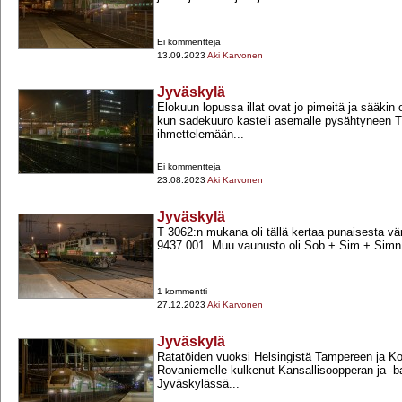
Ei kommentteja
13.09.2023
Aki Karvonen
Jyväskylä
Elokuun lopussa illat ovat jo pimeitä ja sääkin
kun sadekuuro kasteli asemalle pysähtyneen T 
ihmettelemään...
Ei kommentteja
23.08.2023
Aki Karvonen
Jyväskylä
T 3062:n mukana oli tällä kertaa punaisesta vär
9437 001. Muu vaunusto oli Sob +​ Sim +​ Simn 
1 kommentti
27.12.2023
Aki Karvonen
Jyväskylä
Ratatöiden vuoksi Helsingistä Tampereen ja K
Rovaniemelle kulkenut Kansallisoopperan ja -​ba
Jyväskylässä...