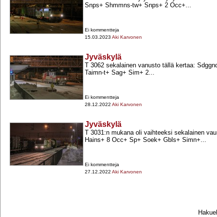
Snps+​ Shmmns-​tw+​ Snps+​ 2 Occ+​...
Ei kommentteja
15.03.2023
Aki Karvonen
Jyväskylä
T 3062 sekalainen vanusto tällä kertaa: Sdggnq
Taimn-​t+​ Sag+​ Sim+​ 2...
Ei kommentteja
28.12.2022
Aki Karvonen
Jyväskylä
T 3031:n mukana oli vaihteeksi sekalainen vau
Hains+​ 8 Occ+​ Sp+​ Soek+​ Gbls+​ Simn+​...
Ei kommentteja
27.12.2022
Aki Karvonen
Hakueh