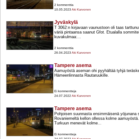
2 kommenttia
10.05.2023
Aki Karvonen
Jyväskylä
T 3062:n kirjavaan vaunustoon oli taas tarttun
väriä pintaansa saanut Gfot. Etualalla sommitelt
kuvakulmaa:...
2 kommenttia
26.04.2023
Aki Karvonen
Tampere asema
Aamuyöstä aseman ohi pyyhältää tyhjä teräske
Hämeenlinnasta Rautaruukille.
Ei kommentteja
24.07.2022
Aki Karvonen
Tampere asema
Pohjoisen suunnasta ensimmäisenä yöjunana 
Rovaniemeltä kellon ollessa kolme aamuyöstä. 
Turkuun menevät kolme...
Ei kommentteja
24.07.2022
Aki Karvonen