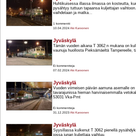
Huhtikuisessa illassa ilmassa on kosteutta, ku
pysähtyy tuttuun tapaansa kuljettajan vaihtoo
vaihdetaan ja matka...
1 kommentti
10.04.2024
Aki Karvonen
Jyväskylä
Tämän vuoden aikana T 3062:n mukana on kul
vaunuja huollosta Pieksämäeltä Tampereelle, tä
Ei kommentteja
07.02.2024
Aki Karvonen
Jyväskylä
Vuoden viimeisen päivän aamuna asemalle on
tavarajunissa hieman harvinaisemmalla vetokal
53031 Vka-​Pmt
Ei kommentteja
31.12.2023
Aki Karvonen
Jyväskylä
Syysillassa kulkenut T 3062 pienellä pysähdyk
jossa junan kuljettaja vaihtuu.