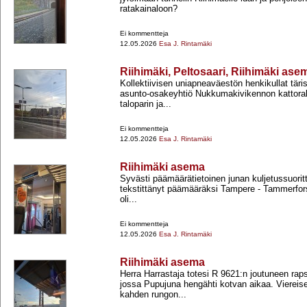
ratakainaloon?
Ei kommentteja
12.05.2026
Esa J. Rintamäki
Riihimäki, Peltosaari, Riihimäki ase
Kollektiivisen uniapneaväestön henkikullat täri
asunto-​osakeyhtiö Nukkumakivikennon kattora
taloparin ja...
Ei kommentteja
12.05.2026
Esa J. Rintamäki
Riihimäki asema
Syvästi päämäärätietoinen junan kuljetussuoritte
tekstittänyt päämääräksi Tampere -​ Tammerfor
oli...
Ei kommentteja
12.05.2026
Esa J. Rintamäki
Riihimäki asema
Herra Harrastaja totesi R 9621:n joutuneen raps
jossa Pupujuna hengähti kotvan aikaa. Viereiselt
kahden rungon...