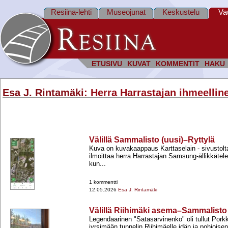
Resiina-lehti
Museojunat
Keskustelu
Va
ETUSIVU
KUVAT
KOMMENTIT
HAKU
Esa J. Rintamäki
: Herra Harrastajan ihmeellin
Välillä Sammalisto (uusi)–Ryttylä
Kuva on kuvakaappaus Karttaselain -​ sivustolta
ilmoittaa herra Harrastajan Samsung-​ällikkätele
kun...
1 kommentti
12.05.2026
Esa J. Rintamäki
Välillä Riihimäki asema–Sammalisto 
Legendaarinen "Satasarvinenko" oli tullut Pork
jyrsimään tunnelin Riihimäelle idän ja pohjois