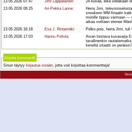
13.05.2026 07:47
Jimi Lappalainen
:
24 kuvaa, eikä vieläkään ol
13.05.2026 08:25
Ari-Pekka Lanne
:
Herra Jimi, televisioselost
snookerin MM-finaalin katka
monille tippuu varmaan ― m
aikaa voittaen etenee Mäntt
13.05.2026 16:18
Esa J. Rintamäki
:
Pelko pois, herra Jimi, tul
13.05.2026 17:03
Hannu Peltola
:
Aivan loistava kuvasarja E
tavallinenkin rautatiematk
keneltä sitaatti on peräisin
Kirjoita kommentti
Sinun täytyy
kirjautua sisään
, jotta voit kirjoittaa kommentteja!
Sivu