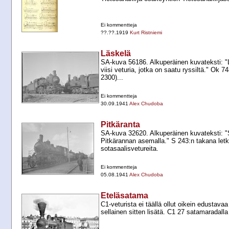
Ei kommentteja
??.??.1919
Kurt Ristniemi
Läskelä
SA-​kuva 56186. Alkuperäinen kuvateksti: 
viisi veturia, jotka on saatu ryssiltä." Ok 
2300)...
Ei kommentteja
30.09.1941
Alex Chudoba
Pitkäranta
SA-​kuva 32620. Alkuperäinen kuvateksti: "
Pitkärannan asemalla." S 243:n takana let
sotasaalisvetureita.
Ei kommentteja
05.08.1941
Alex Chudoba
Eteläsatama
C1-​veturista ei täällä ollut oikein edustavaa 
sellainen sitten lisätä. C1 27 satamaradalla