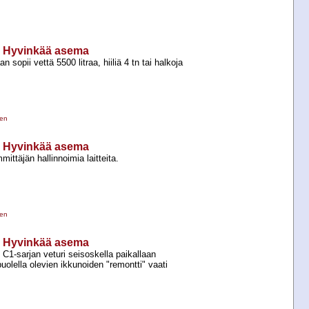
, Hyvinkää asema
 sopii vettä 5500 litraa, hiiliä 4 tn tai halkoja
nen
, Hyvinkää asema
mittäjän hallinnoimia laitteita.
nen
, Hyvinkää asema
C1-​sarjan veturi seisoskella paikallaan
uolella olevien ikkunoiden "remontti" vaati