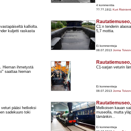
4 kommenttia
??.??.1911
Kurt Ristniemi
Rautatiemuseo
vastapäiseltä kalliolta.
C1:n tenderin alaosaan
er kuljetti raskasta
5,7 mottia.
Ei kommentteja
08.07.2013
Jorma Toivo
Rautatiemuseo
toa. Hieman ihmetystä
C1-​sarjan veturin läm
ki" saattaa hieman
Ei kommentteja
08.07.2013
Jorma Toivo
Rautatiemuseo
 veturi pääsi hetkeksi
Melkoisen kauan sai 
nen sadekuuro toki
museolla, mutta yläp
tämänkin...
Ei kommentteja