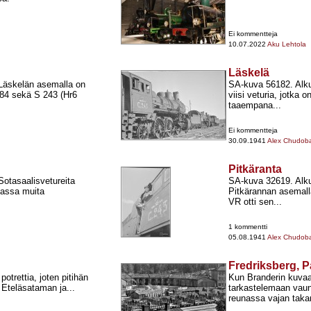
Ei kommentteja
10.07.2022
Aku Lehtola
Läskelä
"Läskelän asemalla on
SA-​kuva 56182. Alk
7484 sekä S 243 (Hr6
viisi veturia, jotka 
taaempana...
Ei kommentteja
30.09.1941
Alex Chudob
Pitkäranta
Sotasaalisvetureita
SA-​kuva 32619. Alku
kassa muita
Pitkärannan asemalla
VR otti sen...
1 kommentti
05.08.1941
Alex Chudob
Fredriksberg, P
potrettia, joten pitihän
Kun Branderin kuvaa 
 Eteläsataman ja...
tarkastelemaan vaun
reunassa vajan taka