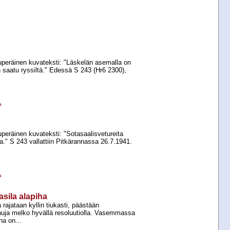
uperäinen kuvateksti: "Läskelän asemalla on
on saatu ryssiltä." Edessä S 243 (Hr6 2300),
a
peräinen kuvateksti: "Sotasaalisvetureita
." S 243 vallattiin Pitkärannassa 26.7.1941.
a
asila alapiha
rajataan kyllin tiukasti, päästään
uja melko hyvällä resoluutiolla. Vasemmassa
na on...