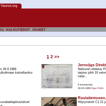
Vaunut.org
KU
KULKUTIEDOT
OHJEET
1
2
>>
Jernvägs Direkt
iin 28.9.1968
Neilsonin ehdotus Pi
 ulkoilmaan katseltaviksi
tarjous johti 10 vet
sarja...
8 kommenttia
06.06.1868
Eljas Pölhö
Rautatiemuseo
uvalaattapiirustukset
Höyryveturit C1 21 
sa.