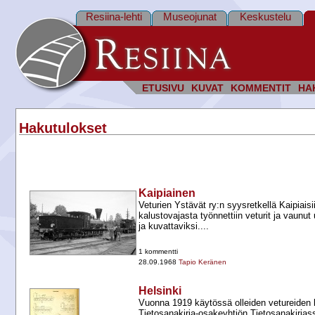
Resiina-lehti
Museojunat
Keskustelu
ETUSIVU
KUVAT
KOMMENTIT
HA
Hakutulokset
Kaipiainen
Veturien Ystävät ry:n syysretkellä Kaipiais
kalustovajasta työnnettiin veturit ja vaunut
ja kuvattaviksi....
1 kommentti
28.09.1968
Tapio Keränen
Helsinki
Vuonna 1919 käytössä olleiden vetureiden k
Tietosanakirja-​osakeyhtiön Tietosanakirjas