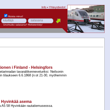
Info
•
Yhteystiedot
Muista minut!
Unohtuiko salasana?
Rekisteröidy!
ionen i Finland - Helsingfors
etarinradan tavaraliikenneveturiksi. Neilsonin
urin tilaukseen 6.6.1868 (n:ot 21-​30, myöhemmin
, Hyvinkää asema
ja A5 58 Hyvinkään rautatiemuseossa.