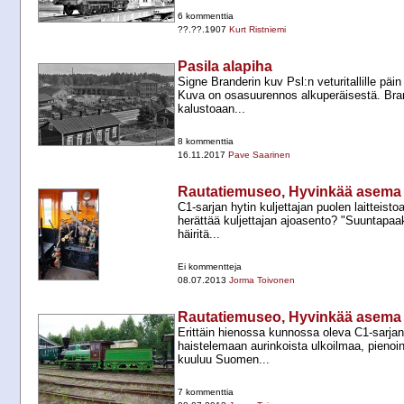
6 kommenttia
??.??.1907
Kurt Ristniemi
Pasila alapiha
Signe Branderin kuv Psl:n veturitallille päin 
Kuva on osasuurennos alkuperäisestä. Brand
kalustoaan...
8 kommenttia
16.11.2017
Pave Saarinen
Rautatiemuseo, Hyvinkää asema
C1-​sarjan hytin kuljettajan puolen laitteis
herättää kuljettajan ajoasento? "Suuntapaa
häiritä...
Ei kommentteja
08.07.2013
Jorma Toivonen
Rautatiemuseo, Hyvinkää asema
Erittäin hienossa kunnossa oleva C1-​sarjan
haistelemaan aurinkoista ulkoilmaa, pienoi
kuuluu Suomen...
7 kommenttia