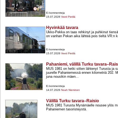
Ei kommentteja
15.07.2026
Veeti Pietilä
Hyvinkää tavara
Ukko-​Pekka on taas rehkinyt ja puhkinut tiens
on vanhan Pekan aika lähteä pois tieltä VR:n ke
Ei kommentteja
15.07.2026
Veeti Pietilä
Pahaniemi, välillä Turku tavara–Rais
MUS 1981 on hetki sitten lähtenyt Turusta ja 
juurelle Pahaniemessä ennen kilometriä 202. M
juna nousikin mäen...
Ei kommentteja
14.07.2026
Noah Nieminen
Välillä Turku tavara–Raisio
MUS 1981 Turusta Mynämäelle nousee ylös m
Pahaniemen tasoristeystä.