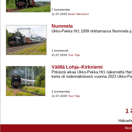
7 kommenttia
11.07.2026
Noah Nieminen
Nummela
Ukko-​Pekka Hr1 1009 ohittamassa Nummela j
1 kommentti
11.07.2026
Yue Yijia
Välillä Lohja–Kirkniemi
Pitkästä aikaa Ukko-​Pekka Hr1 näkemättä Hank
kerta oli todennäköisesti vuonna 2023 Ukko-​Pek
2 kommenttia
11.07.2026
Yue Yijia
1
Hakuehd
Sivu