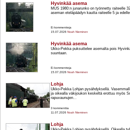
Hyvinkää asema
MUS 1980:n junarunko on työnnetty raiteelle 320,
aseman eteläpäädyn kautta raiteelle 5 ja edelle
Ei kommentteja
15.07.2026
Noah Nieminen
Hyvinkää asema
Ukko-​Pekka puksuttelee asemalta pois Hyvin
suuntaan.
Ei kommentteja
15.07.2026
Noah Nieminen
Lohja
Ukko-​Pekka Lohjan pysähdyksellä. Vasemmall
ja oikealla väkijoukon keskeltä erottuu myös Sr
rapuvaunujen...
3 kommenttia
11.07.2026
Noah Nieminen
Lohja
Ukko-​Pekka Lohjan pysähdyksellä. Oikealla tyh