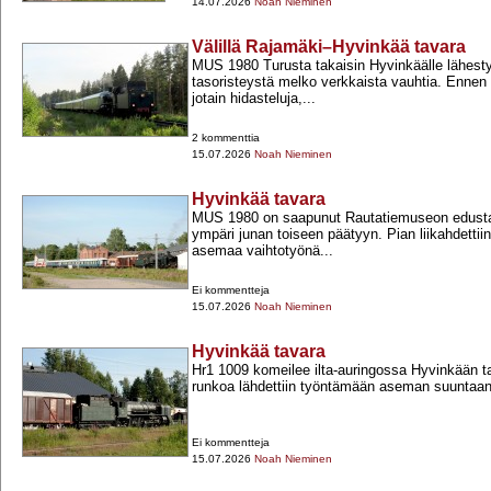
14.07.2026
Noah Nieminen
Välillä Rajamäki–Hyvinkää tavara
MUS 1980 Turusta takaisin Hyvinkäälle lähest
tasoristeystä melko verkkaista vauhtia. Ennen L
jotain hidasteluja,...
2 kommenttia
15.07.2026
Noah Nieminen
Hyvinkää tavara
MUS 1980 on saapunut Rautatiemuseon edustall
ympäri junan toiseen päätyyn. Pian liikahdettii
asemaa vaihtotyönä...
Ei kommentteja
15.07.2026
Noah Nieminen
Hyvinkää tavara
Hr1 1009 komeilee ilta-​auringossa Hyvinkään t
runkoa lähdettiin työntämään aseman suuntaan
Ei kommentteja
15.07.2026
Noah Nieminen