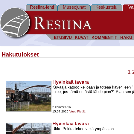
Resiina-lehti
Museojunat
Keskustelu
Va
ETUSIVU
KUVAT
KOMMENTIT
HAKU
Hakutulokset
1
Hyvinkää tavara
Kuvaaja katsoo kelloaan ja toteaa kaverilleen "
tulee, jos tämä ei tästä lähde pian?" Pian sen 
2 kommenttia
15.07.2026
Veeti Pietilä
Hyvinkää tavara
Ukko-​Pekka tekee vielä ympäriajon.