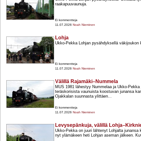
raakapuuvaunuja.
Ei kommentteja
11.07.2026
Noah Nieminen
Lohja
Ukko-​Pekka Lohjan pysähdyksellä väkijoukon 
Ei kommentteja
11.07.2026
Noah Nieminen
Välillä Rajamäki–Nummela
MUS 1981 lähestyy Nummelaa ja Ukko-​Pekka 
teräskorisista vaunuista koostuvan junansa k
Ojakkalan suunnasta ylittäen...
Ei kommentteja
11.07.2026
Noah Nieminen
Levysepänkuja, välillä Lohja–Kirkni
Ukko-​Pekka on juuri lähtenyt Lohjalta junansa
nyt ylämäkeen heti Lohjan aseman jälkeen. Kuv