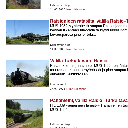
Ei kommentteja
14.07.2026
Noah Nieminen
Raisionjoen ratasilta, välillä Raisio
MUS 1982 Mynämäeltä saapuu Raisionjoen ratasi
kevyen liikenteen hiekkatieltä löytyi tässä koh
kuvauspaikka junalle, toki...
Ei kommentteja
14.07.2026
Noah Nieminen
Välillä Turku tavara–Raisio
Päivän kolmas junavuoro, MUS 1983, on lähten
muutaman minuutin myöhässä ja pian saapuu R
ohitetaan Leinikkikujan...
9 kommenttia
14.07.2026
Noah Nieminen
Pahaniemi, välillä Raisio–Turku tava
Hr1 1009 vaunuineen lähestyy Pahaniemen tas
MUS 1984.
Ei kommentteja