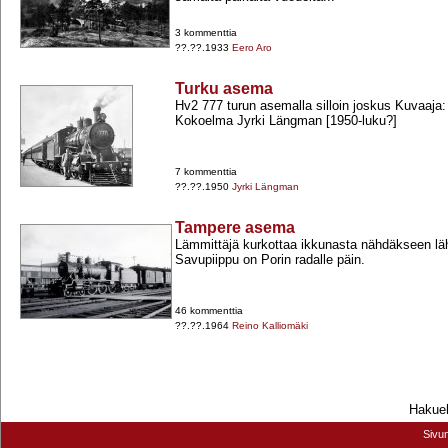
3 kommenttia
??.??.1933
Eero Aro
Turku asema
Hv2 777 turun asemalla silloin joskus Kuvaaja: 
Kokoelma Jyrki Längman [1950-​luku?]
7 kommenttia
??.??.1950
Jyrki Längman
Tampere asema
Lämmittäjä kurkottaa ikkunasta nähdäkseen lä
Savupiippu on Porin radalle päin.
46 kommenttia
??.??.1964
Reino Kalliomäki
Hakueh
Sivu