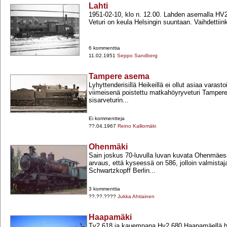
Lahti
1951-​02-​10, klo n. 12.00. Lahden asemalla H
Veturi on keula Helsingin suuntaan. Vaihdettiink
6 kommenttia
11.02.1951
Seppo Sandberg
Tampere asema
Lyhyttenderisillä Heikeillä ei ollut asiaa varasto
viimeisenä poistettu matkahöyryveturi Tamperee
sisarveturin...
Ei kommentteja
??.04.1967
Reino Kalliomäki
Ohenmäki
Sain joskus 70-​luvulla luvan kuvata Ohenmäe
arvaus, että kyseessä on 586, jolloin valmistaja
Schwartzkopff Berlin...
3 kommenttia
??.??.????
Jukka Ahtiainen
Haapamäki
Tv2 618 ja kauempana Hv2 680 Haapamäellä hu