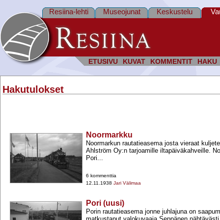
Resiina-lehti
Museojunat
Keskustelu
Va
ETUSIVU
KUVAT
KOMMENTIT
HAKU
Hakutulokset
Noormarkku
Noormarkun rautatieasema josta vieraat kuljetetti
Ahlström Oy:n tarjoamille iltapäiväkahveille. 
Pori...
6 kommenttia
12.11.1938
Jari Välimaa
Pori (uusi)
Porin rautatieasema jonne juhlajuna on saap
matkustanut valokuvaaja Seppänen nähtävästi a