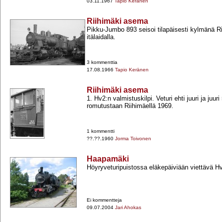
03.11.1967
Tapio Keränen
Riihimäki asema
Pikku-​Jumbo 893 seisoi tilapäisesti kylmänä R
itälaidalla.
3 kommenttia
17.08.1966
Tapio Keränen
Riihimäki asema
1. Hv2:n valmistuskilpi. Veturi ehti juuri ja juur
romutustaan Riihimäellä 1969.
1 kommentti
??.??.1960
Jorma Toivonen
Haapamäki
Höyryveturipuistossa eläkepäiviään viettävä Hv
Ei kommentteja
09.07.2004
Jari Ahokas