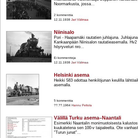
Noormarkusta, jossa...
2 kommenttia
12.11.1938
Jari Välimaa
Niinisalo
Pori -​ Haapamäki rautatien juhlajuna. Juhlaju
Kankaanpään Niinisalon rautatieasemalla. Hv2 
höyryveturi nro...
Ei kommentteja
12.11.1938
Jari Välimaa
Helsinki asema
Heikki 583 odottaa henkilöjunan keulilla lähtöa
asemalla.
5 kommenttia
??.??.1964
Hannu Peltola
Välillä Turku asema–Naantali
Esimerkki Naantalin monimuotoisesta kalustos
kuukatetena sen 100-​v taipaleelta. Ote vanhast
"Turun junat"...