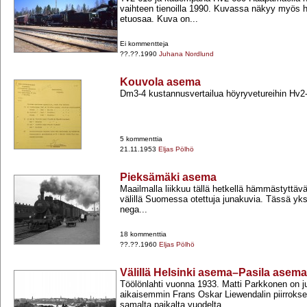
vaihteen tienoilla 1990. Kuvassa näkyy myös 
etuosaa. Kuva on...
Ei kommentteja
??.??.1990
Juhana Nordlund
Kouvola asema
Dm3-​4 kustannusvertailua höyryvetureihin Hv2-
5 kommenttia
21.11.1953
Eljas Pölhö
Pieksämäki asema
Maailmalla liikkuu tällä hetkellä hämmästyttävä
välillä Suomessa otettuja junakuvia. Tässä yksi
nega...
18 kommenttia
??.??.1960
Eljas Pölhö
Välillä Helsinki asema–Pasila asema
Töölönlahti vuonna 1933. Matti Parkkonen on j
aikaisemmin Frans Oskar Liewendalin piirroksen
samalta paikalta vuodelta...