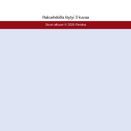
Hakuehdoilla löytyi 3 kuvaa
Sivun alkuun
© 2026 Resiina