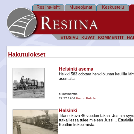
Resiina-lehti
Museojunat
Keskustelu
ETUSIVU
KUVAT
KOMMENTIT
HA
Hakutulokset
Helsinki asema
Heikki 583 odottaa henkilöjunan keulilla lä
asemalla.
5 kommenttia
??.??.1964
Hannu Peltola
Helsinki
Tilannekuva 46 vuoden takaa. Jostain syys
tutkaillessa tulee mieleen Jussi... Etualal
Beathin kokoelmista.