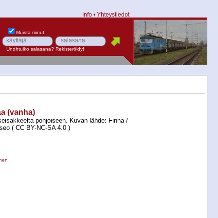
Info
•
Yhteystiedot
Muista minut!
Unohtuiko salasana?
Rekisteröidy!
a (vanha)
sakkeelta pohjoiseen. Kuvan lähde: Finna /
o ( CC BY-​NC-​SA 4.0 )
inen