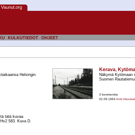
Vaunut.org
KU
KULKUTIEDOT
OHJEET
Kerava, Kytöma
htöaikaansa Helsingin
Näkymä Kytömaan sei
Suomen Rautatiemuse
3 kommenttia
02.09.1964
Antti Havuka
tä tätä kuvaa
la Hv2 583. Kuva D.