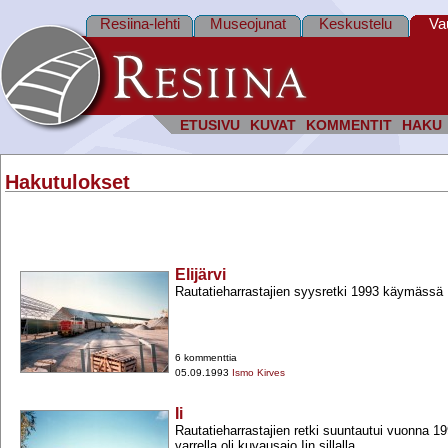
Resiina-lehti
Museojunat
Keskustelu
Va
ETUSIVU
KUVAT
KOMMENTIT
HAKU
Hakutulokset
Elijärvi
Rautatieharrastajien syysretki 1993 käymässä E
6 kommenttia
05.09.1993
Ismo Kirves
Ii
Rautatieharrastajien retki suuntautui vuonna 1
varrella oli kuvausajo Iin sillalla.