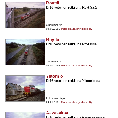
Röyttä
Dr16 vetoinen retkijuna Röytässä
4 kommenttia
04.09.1993
Museorautatieyhdistys Ry
Röyttä
Dr16 vetoinen retkijuna Röytässä
1 kommentti
04.09.1993
Museorautatieyhdistys Ry
Ylitornio
Dr16 vetoinen retkijuna Ylitorniossa
Ei kommentteja
04.09.1993
Museorautatieyhdistys Ry
Aavasaksa
Dr16 vetoinen retkijuna Aavasaksassa