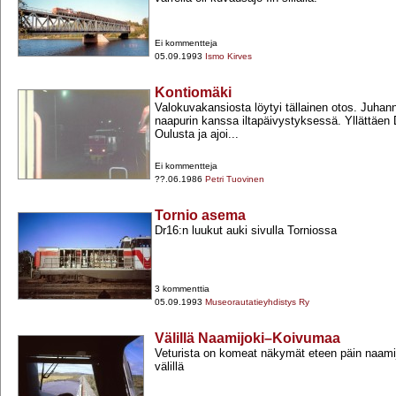
Ei kommentteja
05.09.1993
Ismo Kirves
Kontiomäki
Valokuvakansiosta löytyi tällainen otos. Juhan
naapurin kanssa iltapäivystyksessä. Yllättäen 
Oulusta ja ajoi...
Ei kommentteja
??.06.1986
Petri Tuovinen
Tornio asema
Dr16:n luukut auki sivulla Torniossa
3 kommenttia
05.09.1993
Museorautatieyhdistys Ry
Välillä Naamijoki–Koivumaa
Veturista on komeat näkymät eteen päin naami
välillä