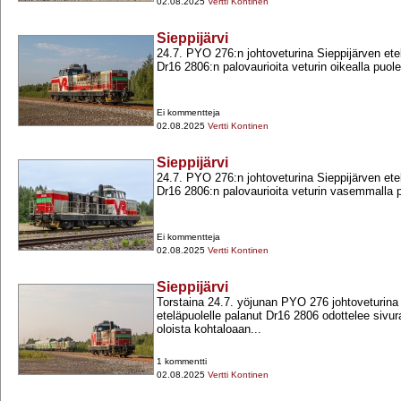
02.08.2025
Vertti Kontinen
Sieppijärvi
24.7. PYO 276:n johtoveturina Sieppijärven ete
Dr16 2806:n palovaurioita veturin oikealla puole
Ei kommentteja
02.08.2025
Vertti Kontinen
Sieppijärvi
24.7. PYO 276:n johtoveturina Sieppijärven ete
Dr16 2806:n palovaurioita veturin vasemmalla p
Ei kommentteja
02.08.2025
Vertti Kontinen
Sieppijärvi
Torstaina 24.7. yöjunan PYO 276 johtoveturina
eteläpuolelle palanut Dr16 2806 odottelee sivur
oloista kohtaloaan...
1 kommentti
02.08.2025
Vertti Kontinen