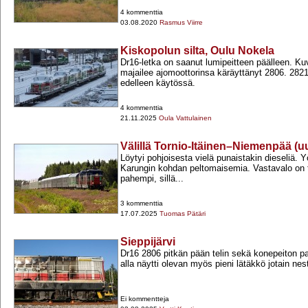
4 kommenttia
03.08.2020
Rasmus Viirre
Kiskopolun silta, Oulu Nokela
Dr16-​letka on saanut lumipeitteen päälleen. K
majailee ajomoottorinsa käräyttänyt 2806. 2821
edelleen käytössä.
4 kommenttia
21.11.2025
Oula Vattulainen
Välillä Tornio-Itäinen–Niemenpää (u
Löytyi pohjoisesta vielä punaistakin dieseliä. Y
Karungin kohdan peltomaisemia. Vastavalo on 
pahempi, sillä...
3 kommenttia
17.07.2025
Tuomas Pätäri
Sieppijärvi
Dr16 2806 pitkän pään telin sekä konepeiton pal
alla näytti olevan myös pieni lätäkkö jotain nes
Ei kommentteja