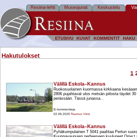
Resiina-lehti
Museojunat
Keskustelu
Va
ETUSIVU
KUVAT
KOMMENTIT
HAKU
Hakutulokset
1
Välillä Eskola–Kannus
Ruokosuolainen kuormassa kirkkaana kesäaamu
2806 pujahtavat ulos metsän piilosta täydet 3
perässään. Tässä junassa...
Ei kommentteja
02.06.2020
Rasmus Viirre
Välillä Eskola–Kannus
Pyhäkumpulainen T 5041 paahtaa Pertun suora
Kuuppavaunujen perheeseen kuuluneet Ome:t s