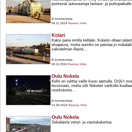
puskevat autovaunuja lastaus-​ ja purkupaikalle m
Ei kommentteja
09.11.2024
Rasmus Viirre
Kolari
Kaksi paria omilla teillään. Kolariin ollaan pääs
etuajassa, mutta aurinko se paistaa jo matalalt
vaikutelman illasta....
Ei kommentteja
09.11.2024
Rasmus Viirre
Oulu Nokela
Kello on varttia vaille kuusi aamulla. Dr16:t ova
levossaan, mutta silti Nokelan varikolla kuullaa
rouskutusta....
Ei kommentteja
21.09.2024
Rasmus Viirre
Oulu Nokela
Sekalaista veturi-​ ja vaunukalustoa.