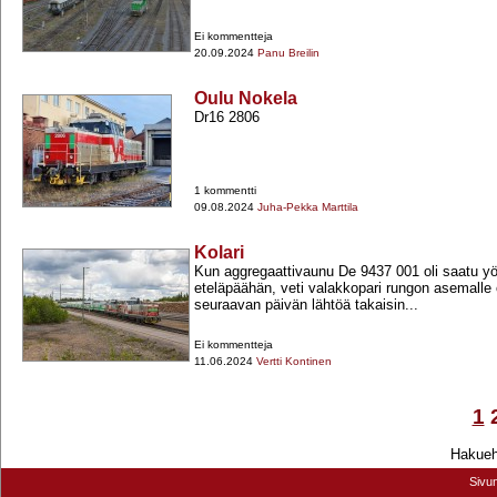
Ei kommentteja
20.09.2024
Panu Breilin
Oulu Nokela
Dr16 2806
1 kommentti
09.08.2024
Juha-Pekka Marttila
Kolari
Kun aggregaattivaunu De 9437 001 oli saatu y
eteläpäähän, veti valakkopari rungon asemall
seuraavan päivän lähtöä takaisin...
Ei kommentteja
11.06.2024
Vertti Kontinen
1
Hakuehd
Sivu