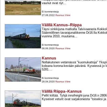
vaunut ovat nyt...
Ei kommentteja
27.08.2022
Rasmus Viirre
Välillä Kannus–Riippa
Täysi sinkkijuna matkalla Talvivaarasta Kokko
Säännöllinen tavarajunaliikenne Dr16:lla Kokkol
vuonna 2010, muutama...
Ei kommentteja
06.06.2020
Rasmus Viirre
Kannus
Nollakutonen vetämässä "kuomukattoja" Ykspih
koleana korona-​kevään päivänä. Kyseessä jo l
5281....
Ei kommentteja
28.04.2020
Rasmus Viirre
Välillä Riippa–Kannus
Pellit kiiltää. Tyhjä innofreight-​juna Dr16:n 28
Kyseiset veturit ovat sarjakoneista "toiseksi ja