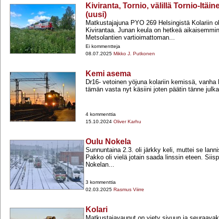
Kiviranta, Tornio, välillä Tornio-It
(uusi)
Matkustajajuna PYO 269 Helsingistä Kolariin oh
Kivirantaa. Junan keula on hetkeä aikaisemmin 
Metsolantien vartioimattoman...
Ei kommentteja
08.07.2025
Mikko J. Putkonen
Kemi asema
Dr16-​ vetoinen yöjuna kolariin kemissä, vanha
tämän vasta nyt käsiini joten päätin tänne julka
4 kommenttia
15.10.2024
Oliver Karhu
Oulu Nokela
Sunnuntaina 2.3. oli järkky keli, muttei se lann
Pakko oli vielä jotain saada linssin eteen. Siis
Nokelan...
3 kommenttia
02.03.2025
Rasmus Viirre
Kolari
Matkustajavaunut on viety sivuun ja seuraavaks