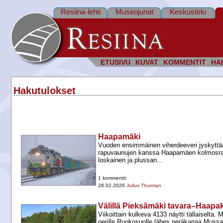
Resiina-lehti
Museojunat
Keskustelu
ETUSIVU
KUVAT
KOMMENTIT
HA
Hakutulokset
Haapamäki
Vuoden ensimmäinen viherdeeveri jyskyttää
rapuvaunujen kanssa Haapamäen kolmosraid
loskainen ja plussan...
1 kommentti
28.02.2026
Julius Thurman
Välillä Pieksämäki tavara–Haapa
Viikoittain kulkeva 4133 näytti tällaiselta
perille Ruokosuolle lähes peräkanaa Mussa