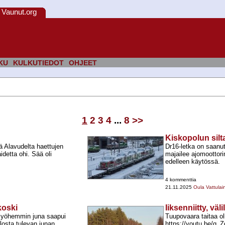
Vaunut.org
KU
KULKUTIEDOT
OHJEET
1
2
3
4
...
8
>>
Kiskopolun silt
 Alavudelta haettujen
Dr16-​letka on saanu
etta ohi. Sää oli
majailee ajomoottori
edelleen käytössä.
4 kommenttia
21.11.2025
Oula Vattulai
koski
Iiksenniitty, vä
. Myöhemmin juna saapui
Tuupovaara taitaa oll
losta tulevan junan
https://youtu.be/q