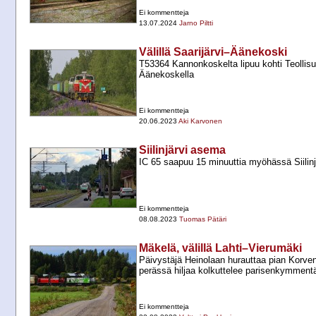
Ei kommentteja
13.07.2024
Jarno Piltti
Välillä Saarijärvi–Äänekoski
T53364 Kannonkoskelta lipuu kohti Teollis
Äänekoskella
Ei kommentteja
20.06.2023
Aki Karvonen
Siilinjärvi asema
IC 65 saapuu 15 minuuttia myöhässä Siilinj
Ei kommentteja
08.08.2023
Tuomas Pätäri
Mäkelä, välillä Lahti–Vierumäki
Päivystäjä Heinolaan hurauttaa pian Korvenr
perässä hiljaa kolkuttelee parisenkymment
Ei kommentteja