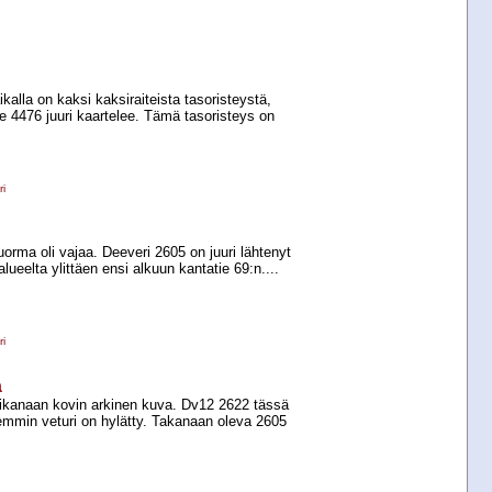
kalla on kaksi kaksiraiteista tasoristeystä,
e 4476 juuri kaartelee. Tämä tasoristeys on
i
uorma oli vajaa. Deeveri 2605 on juuri lähtenyt
ueelta ylittäen ensi alkuun kantatie 69:n....
i
a
 aikanaan kovin arkinen kuva. Dv12 2622 tässä
temmin veturi on hylätty. Takanaan oleva 2605