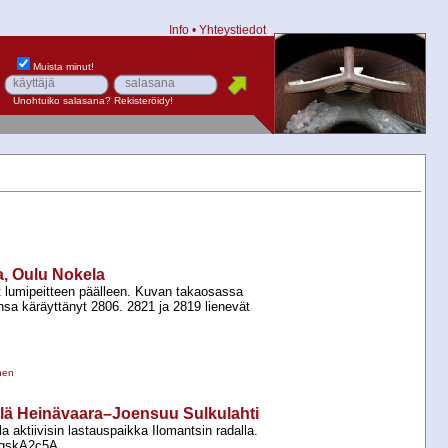
Info
•
Yhteystiedot
Muista minut!
Unohtuiko salasana?
Rekisteröidy!
a, Oulu Nokela
t lumipeitteen päälleen. Kuvan takaosassa
nsa käräyttänyt 2806. 2821 ja 2819 lienevät
nen
lillä Heinävaara–Joensuu Sulkulahti
a aktiivisin lastauspaikka Ilomantsin radalla.
_ZqskA2c5A