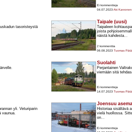
Ei kommentteja
04.07.2023
Aki Karvonen
Taipale (uusi)
uuskadun tasoristeystä
Taipaleen kohtauspai
joista pohjoisemmall
näistä kahdesta...
2 kommenttia
06.08.2023
Tuomas Pätär
Suolahti
ärvelle.
Perjantainen Valtrak
viemään sitä tehdasal
Ei kommentteja
14.07.2023
Tuomas Pätär
Joensuu asem
annan yli. Veturiparin
Historiaa sisältävä
ä vaunua.
vielä huollossa. Sit
on...
Ei kommentteja