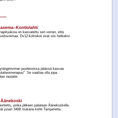
konen
u asema–Kontiolahti
napituuksia on kasvatettu sen verran, että
sävetovoimaa. Dv12-​kolmikot ovat siis hetkeksi
Jyrängönvirran puoleisessa päässä kasvaa
utatieomenapuu". Se saattaa olla jopa
an rautatie.
i–Äänekoski
uoritettu, jonka jälkeen palataan Äänekoskelle.
tevät junan 3408 mukana kohti Tamperetta.