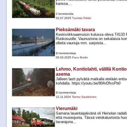
kanssa....
2 kommenttia
02.07.2025
Tuomas Pätäri
Pieksämäki tavara
Keskiviikkoaamuisin kulussa oleva T4133 
Ruokosuolle. Vaunustona on sekalaisia kon
olleita vaunuja mm. sarjoista...
Ei kommentteja
05.03.2025
Panu Breilin
Lehmo, Kontiolahti, välillä Kont
asema
Jälleen lasti pylväitä matkalla etelään enti
kohdalla. https://youtu.be/80ArDfxsPb0
Ei kommentteja
12.11.2024
Teemu Saukkonen
Vierumäki
Samana lauantaipäivänä oli Heinolan radall
että museojunia. Tässä vetokalustosta huol
tavarajuna...