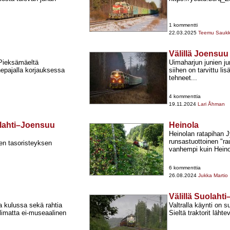
1 kommentti
22.03.2025
Teemu Sauk
Välillä Joensu
Pieksämäeltä
Uimaharjun junien ju
epajalla korjauksessa
siihen on tarvittu li
tehneet...
4 kommenttia
19.11.2024
Lari Åhman
iolahti–Joensuu
Heinola
Heinolan ratapihan 
runsastuottoinen "ra
sen tasoristeyksen
vanhempi kuin Heinol
6 kommenttia
26.08.2024
Jukka Martio
Välillä Suolaht
a kulussa sekä rahtia
Valtralla käynti on s
imatta ei-​museaalinen
Sieltä traktorit läh