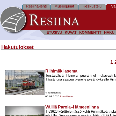
Resiina-lehti
Museojunat
Keskustelu
Va
ETUSIVU
KUVAT
KOMMENTIT
HAKU
Hakutulokset
1
Riihimäki asema
Torstaipäivän Heinolan puurahti oli mukavasti k
Tässä juna saapuu pienelle pysähdykselle Rii
4 kommenttia
06.08.2026
Leevi Heino
Välillä Parola–Hämeenlinna
T 53623 köröttelemässö kohti Riihimäkeä tripl
johdolla. Seuraavana edessä jo häämöttää Hä