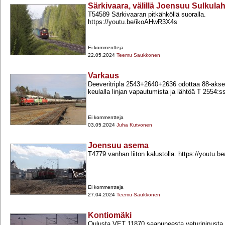
Särkivaara, välillä Joensuu Sulkula
T54589 Särkivaaran pitkähköllä suoralla.
https://youtu.be/ikoAHwR3X4s
Ei kommentteja
22.05.2024
Teemu Saukkonen
Varkaus
Deeveritripla 2543+​2640+​2636 odottaa 88-​akse
keulalla linjan vapautumista ja lähtöä T 2554:ss
Ei kommentteja
03.05.2024
Juha Kutvonen
Joensuu asema
T4779 vanhan liiton kalustolla. https://youtu
Ei kommentteja
27.04.2024
Teemu Saukkonen
Kontiomäki
Oulusta VET 11870 saapuneesta veturinipusta ot