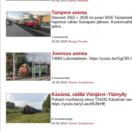
05.06.2025
Aarne Rantala
Tampere asema
Deeverit 2562 +​ 2636 toi junan 5016 Tampereel
hajonnut vähän Seinäjoen jälkeen. Kuskinvaihd
jatkoi...
1 kommentti
23.05.2025
Roope Prusila
Joensuu asema
T4684 Luikonlahteen. https://youtu.be/GgC8S-
2 kommenttia
10.06.2024
Teemu Saukkonen
Käsämä, välillä Viinijärvi–Ylämylly
Pahasti myöhässä oleva T54242 Käsämän taso
https://youtu.be/yCaezMU8nHE
Ei kommentteja
03.06.2024
Teemu Saukkonen