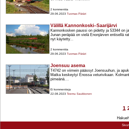
2 kommenttia
29.06.2023
Tuomas Pätäri
Välillä Kannonkoski–Saarijärvi
Kannonkosken paussi on pidetty ja 53344 on j
Junan peräpää on vielä Enonjärven entisellä rat
nyt käytetty...
2 kommenttia
29.06.2023
Tuomas Pätäri
Joensuu asema
T4742 on viimein päässyt Joensuuhun, ja apuku
Matka keskeytyi Enossa veturivikaan. Kolmant
pimeänä....
Ei kommentteja
22.08.2023
Teemu Saukkonen
1
Hakuehd
Sivu