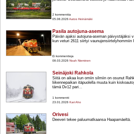
2 kommenttia
05.08.2026
Aatos Heinämäki
Pasila autojuna-asema
Päivän ajaksi autojuna-​aseman päivystäjäksi v
kun veturi 2611 siirtyi vaunujensiirtelyhommiin I
Ei kommentteja
08.03.2026
Noah Nieminen
Seinäjoki Rahkola
Siitä on aikaa kun omiin silmiin on osunut Rah
liikennepaikan itäpuolella muuta kuin kiskoauto
tämä Dv12 pari...
1 kommentti
23.01.2026
Kari Aho
Orivesi
Deeveri tekee paluumatkaansa Haapamäeltä.