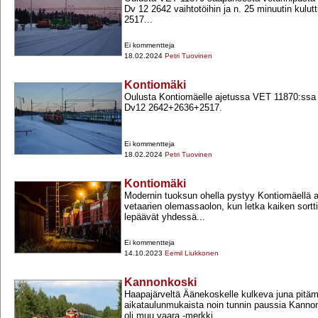
Dv 12 2642 vaihtotöihin ja n. 25 minuutin kulutt
2517...
Ei kommentteja
18.02.2024
Petri Tuovinen
Kontiomäki
Oulusta Kontiomäelle ajetussa VET 11870:ssa
Dv12 2642+​2636+​2517.
Ei kommentteja
18.02.2024
Petri Tuovinen
Kontiomäki
Modernin tuoksun ohella pystyy Kontiomäellä 
vetaarien olemassaolon, kun letka kaiken sortt
lepäävät yhdessä...
Ei kommentteja
14.10.2023
Eemil Liukkonen
Kannonkoski
Haapajärveltä Äänekoskelle kulkeva juna pitä
aikataulunmukaista noin tunnin paussia Kannon
oli muu vaara -​merkki...