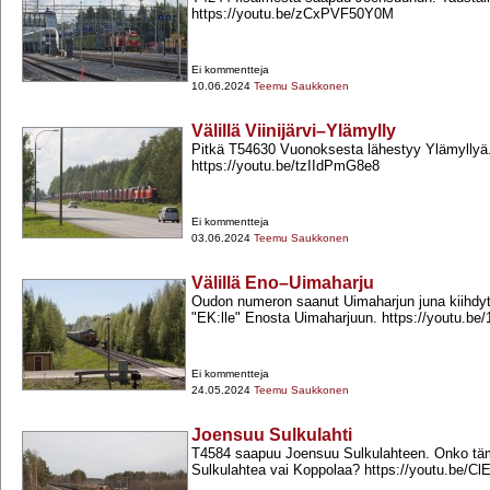
https://youtu.be/zCxPVF50Y0M
Ei kommentteja
10.06.2024
Teemu Saukkonen
Välillä Viinijärvi–Ylämylly
Pitkä T54630 Vuonoksesta lähestyy Ylämyllyä
https://youtu.be/tzIIdPmG8e8
Ei kommentteja
03.06.2024
Teemu Saukkonen
Välillä Eno–Uimaharju
Oudon numeron saanut Uimaharjun juna kiihdytt
"EK:lle" Enosta Uimaharjuun. https://youtu.be/
Ei kommentteja
24.05.2024
Teemu Saukkonen
Joensuu Sulkulahti
T4584 saapuu Joensuu Sulkulahteen. Onko täm
Sulkulahtea vai Koppolaa? https://youtu.be/