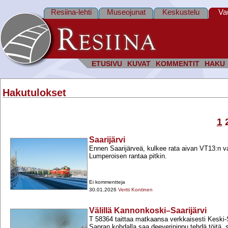
Resiina-lehti
Museojunat
Keskustelu
Va
ETUSIVU
KUVAT
KOMMENTIT
HAKU
Hakutulokset
1
Saarijärvi
Ennen Saarijärveä, kulkee rata aivan VT13:n va
Lumperoisen rantaa pitkin.
Ei kommentteja
30.01.2026
Vertti Kontinen
Välillä Kannonkoski–Saarijärvi
T 58364 taittaa matkaansa verkkaisesti Keski-
Sapran kohdalla saa deeverinippu tehdä töitä, s