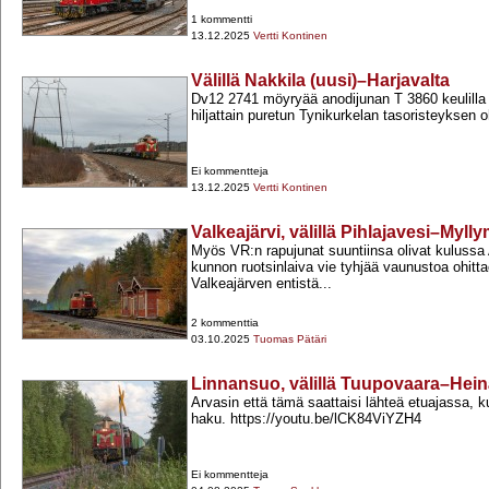
1 kommentti
13.12.2025
Vertti Kontinen
Välillä Nakkila (uusi)–Harjavalta
Dv12 2741 möyryää anodijunan T 3860 keulilla 
hiljattain puretun Tynikurkelan tasoristeyksen o
Ei kommentteja
13.12.2025
Vertti Kontinen
Valkeajärvi, välillä Pihlajavesi–Myll
Myös VR:n rapujunat suuntiinsa olivat kulussa
kunnon ruotsinlaiva vie tyhjää vaunustoa ohitt
Valkeajärven entistä...
2 kommenttia
03.10.2025
Tuomas Pätäri
Linnansuo, välillä Tuupovaara–Hei
Arvasin että tämä saattaisi lähteä etuajassa, k
haku. https://youtu.be/lCK84ViYZH4
Ei kommentteja