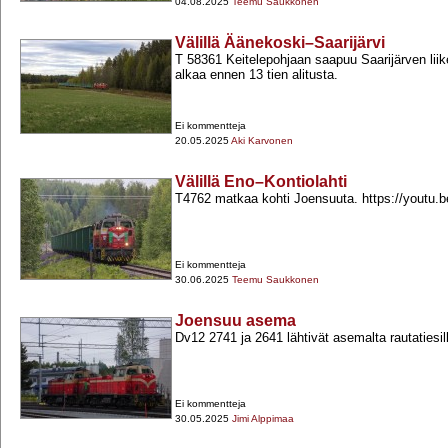
04.08.2025
Teemu Saukkonen
Välillä Äänekoski–Saarijärvi
T 58361 Keitelepohjaan saapuu Saarijärven liik
alkaa ennen 13 tien alitusta.
Ei kommentteja
20.05.2025
Aki Karvonen
Välillä Eno–Kontiolahti
T4762 matkaa kohti Joensuuta. https://youtu.be
Ei kommentteja
30.06.2025
Teemu Saukkonen
Joensuu asema
Dv12 2741 ja 2641 lähtivät asemalta rautatiesi
Ei kommentteja
30.05.2025
Jimi Alppimaa