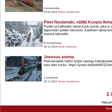
4 kommenttia
29.04.2024
Teemu Saukkonen
Pieni Neulamäki, välillä Kuopio Ilo
Puiden ja kallioiden takaa kuulu jytinä, joka ei 
tippumaan puiden latvoista. Kaarteen takaa ko
itsensä talviselle...
Ei kommentteja
28.12.2023
Eemil Liukkonen
Joensuu asema
Pieksämäeltä tulikin tyhjiä vaunuja kolinakon
outo ääni kuului. https://youtu.be/jkebAKQG4
1 kommentti
22.11.2023
Teemu Saukkonen
1
Hakuehd
Sivu