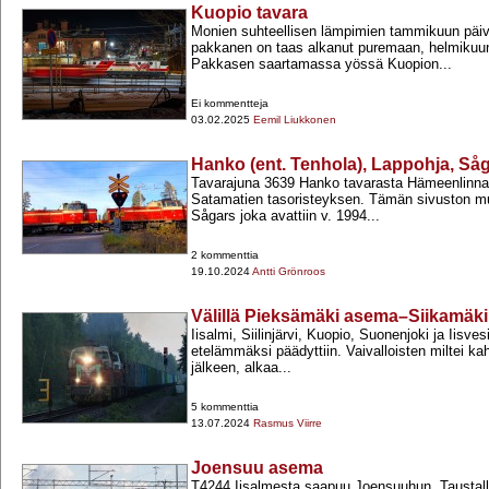
Kuopio tavara
Monien suhteellisen lämpimien tammikuun päiv
pakkanen on taas alkanut puremaan, helmikuu
Pakkasen saartamassa yössä Kuopion...
Ei kommentteja
03.02.2025
Eemil Liukkonen
Hanko (ent. Tenhola), Lappohja, Så
Tavarajuna 3639 Hanko tavarasta Hämeenlinna
Satamatien tasoristeyksen. Tämän sivuston mu
Sågars joka avattiin v. 1994...
2 kommenttia
19.10.2024
Antti Grönroos
Välillä Pieksämäki asema–Siikamäki
Iisalmi, Siilinjärvi, Kuopio, Suonenjoki ja Iisves
etelämmäksi päädyttiin. Vaivalloisten miltei ka
jälkeen, alkaa...
5 kommenttia
13.07.2024
Rasmus Viirre
Joensuu asema
T4244 Iisalmesta saapuu Joensuuhun. Taustalla 