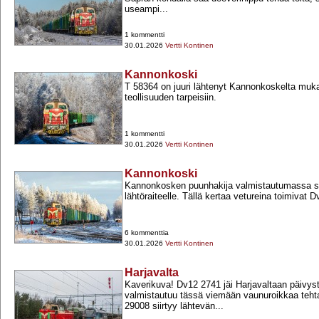
useampi...
1 kommentti
30.01.2026
Vertti Kontinen
Kannonkoski
T 58364 on juuri lähtenyt Kannonkoskelta muk
teollisuuden tarpeisiin.
1 kommentti
30.01.2026
Vertti Kontinen
Kannonkoski
Kannonkosken puunhakija valmistautumassa s
lähtöraiteelle. Tällä kertaa vetureina toimivat 
6 kommenttia
30.01.2026
Vertti Kontinen
Harjavalta
Kaverikuva! Dv12 2741 jäi Harjavaltaan päivys
valmistautuu tässä viemään vaunuroikkaa tehta
29008 siirtyy lähtevän...