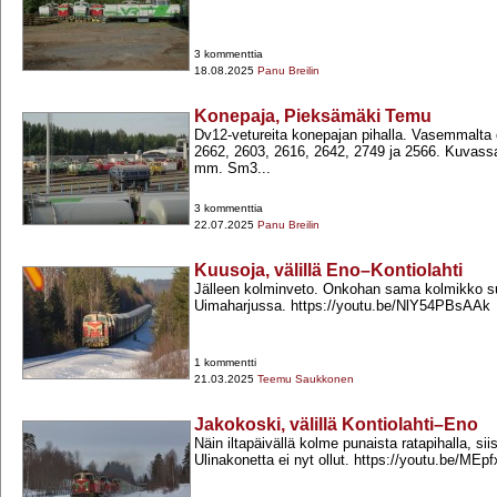
3 kommenttia
18.08.2025
Panu Breilin
Konepaja, Pieksämäki Temu
Dv12-​vetureita konepajan pihalla. Vasemmalta 
2662, 2603, 2616, 2642, 2749 ja 2566. Kuvass
mm. Sm3...
3 kommenttia
22.07.2025
Panu Breilin
Kuusoja, välillä Eno–Kontiolahti
Jälleen kolminveto. Onkohan sama kolmikko s
Uimaharjussa. https://youtu.be/NlY54PBsAAk
1 kommentti
21.03.2025
Teemu Saukkonen
Jakokoski, välillä Kontiolahti–Eno
Näin iltapäivällä kolme punaista ratapihalla, sii
Ulinakonetta ei nyt ollut. https://youtu.be/ME