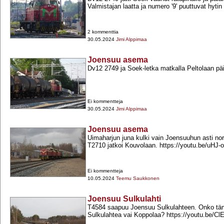
Valmistajan laatta ja numero '9' puuttuvat hytin
2 kommenttia
30.05.2024
Jimi Alppimaa
Joensuu asema
Dv12 2749 ja Soek-​letka matkalla Peltolaan pä
Ei kommentteja
30.05.2024
Jimi Alppimaa
Joensuu asema
Uimaharjun juna kulki vain Joensuuhun asti norm
T2710 jatkoi Kouvolaan. https://youtu.be/uHJ
Ei kommentteja
10.05.2024
Teemu Saukkonen
Joensuu Sulkulahti
T4584 saapuu Joensuu Sulkulahteen. Onko täm
Sulkulahtea vai Koppolaa? https://youtu.be/