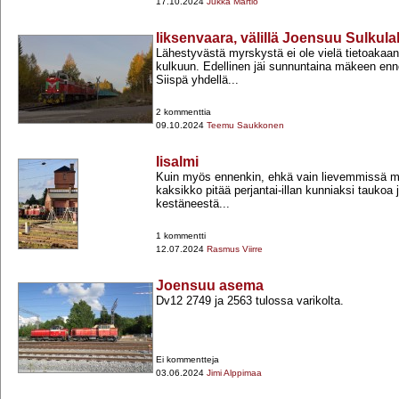
17.10.2024
Jukka Martio
Iiksenvaara, välillä Joensuu Sulkul
Lähestyvästä myrskystä ei ole vielä tietoakaan.
kulkuun. Edellinen jäi sunnuntaina mäkeen en
Siispä yhdellä...
2 kommenttia
09.10.2024
Teemu Saukkonen
Iisalmi
Kuin myös ennenkin, ehkä vain lievemmissä mä
kaksikko pitää perjantai-​illan kunniaksi taukoa
kestäneestä...
1 kommentti
12.07.2024
Rasmus Viirre
Joensuu asema
Dv12 2749 ja 2563 tulossa varikolta.
Ei kommentteja
03.06.2024
Jimi Alppimaa