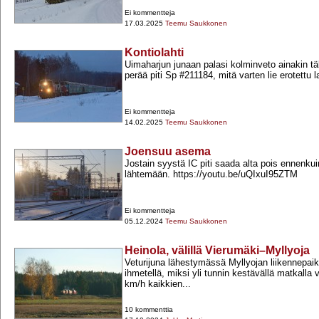
Ei kommentteja
17.03.2025
Teemu Saukkonen
Kontiolahti
Uimaharjun junaan palasi kolminveto ainakin täl
perää piti Sp #211184, mitä varten lie erotettu l
Ei kommentteja
14.02.2025
Teemu Saukkonen
Joensuu asema
Jostain syystä IC piti saada alta pois ennenku
lähtemään. https://youtu.be/uQIxuI95ZTM
Ei kommentteja
05.12.2024
Teemu Saukkonen
Heinola, välillä Vierumäki–Myllyoja
Veturijuna lähestymässä Myllyojan liikennepaik
ihmetellä, miksi yli tunnin kestävällä matkalla 
km/h kaikkien...
10 kommenttia