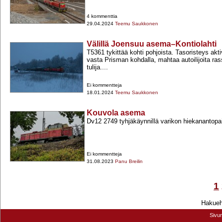
4 kommenttia
29.04.2024
Teemu Saukkonen
Välillä Joensuu asema–Kontiolahti
T5361 tykittää kohti pohjoista. Tasoristeys akti
vasta Prisman kohdalla, mahtaa autoilijoita ras
tulija....
Ei kommentteja
18.01.2024
Teemu Saukkonen
Kouvola asema
Dv12 2749 tyhjäkäynnillä varikon hiekanantopa
Ei kommentteja
31.08.2023
Panu Breilin
1
Hakuehd
Sivu