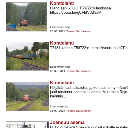
Kontiolahti
Hieno ääni kuului T58722:n lähdössä.
https://youtu.be/gCFhIV3B9xM
Ei kommentteja
05.07.2024
Teemu Saukkonen
Kontiolahti
T7181 kohtaa T58722:n. https://youtu.be/gC
Ei kommentteja
05.07.2024
Teemu Saukkonen
Kontiolahti
Höljäkän lasti aikaistui, ja kohtaus siirtyi kätev
juuri tarvinnut odotella uudessa Muistojen Raj
käynnin...
2 kommenttia
05.07.2024
Teemu Saukkonen
Joensuu asema
Dv12 2749 jätti Soek-​vaunut ratapihalle ja palai