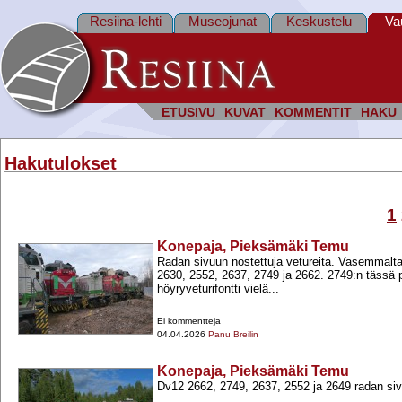
Resiina-lehti
Museojunat
Keskustelu
Va
ETUSIVU
KUVAT
KOMMENTIT
HAKU
Hakutulokset
1
Konepaja, Pieksämäki Temu
Radan sivuun nostettuja vetureita. Vasemmalta
2630, 2552, 2637, 2749 ja 2662. 2749:n tässä
höyryveturifontti vielä...
Ei kommentteja
04.04.2026
Panu Breilin
Konepaja, Pieksämäki Temu
Dv12 2662, 2749, 2637, 2552 ja 2649 radan si