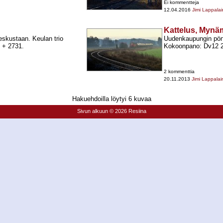
Ei kommentteja
12.04.2016
Jimi Lappala
Kattelus, Mynä
skustaan. Keulan trio
Uudenkaupungin pön
 +​ 2731.
Kokoonpano: Dv12 272
2 kommenttia
20.11.2013
Jimi Lappala
Hakuehdoilla löytyi 6 kuvaa
Sivun alkuun
© 2026 Resiina