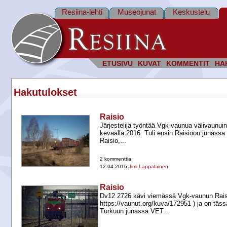
Resiina-lehti
Museojunat
Keskustelu
ETUSIVU
KUVAT
KOMMENTIT
HA
Hakutulokset
Raisio
Järjestelijä työntää Vgk-​vaunua välivaunuin
keväällä 2016. Tuli ensin Raisioon junass
Raisio,...
2 kommenttia
12.04.2016
Jimi Lappalainen
Raisio
Dv12 2726 kävi viemässä Vgk-​vaunun Raisio
https://vaunut.org/kuva/172951 ) ja on täs
Turkuun junassa VET...