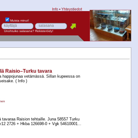
Info
•
Yhteystiedot
Muista minut!
Unohtuiko salasana?
Rekisteröidy!
llä Raisio–Turku tavara
lla happojunaa vetämässä. Sillan kupeessa on
eisake. ( Info )
inen
ä tavaraa Raision tehtaille. Juna 58557 Turku
v12 2726 +​ Hkba 126698-​0 +​ Vgk 54610001...