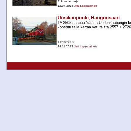
Ei kommentteja
12.04.2016
Jimi Lappalainen
Uusikaupunki, Hangonsaari
TA 3505 saapuu Yaralta Uudenkaupungin ke
koostuu tällä kertaa vetureista 2557 +​ 2726
1 kommentti
29.11.2013
Jimi Lappalainen