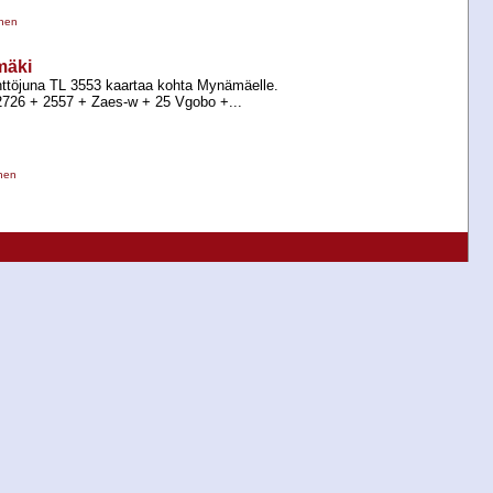
inen
mäki
ttöjuna TL 3553 kaartaa kohta Mynämäelle.
6 +​ 2557 +​ Zaes-​w +​ 25 Vgobo +​...
inen