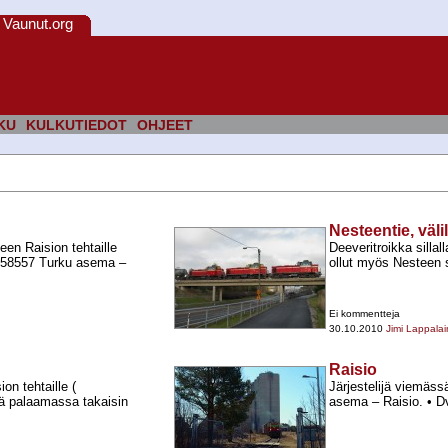
Vaunut.org
KU
KULKUTIEDOT
OHJEET
Nesteentie, väli
een Raision tehtaille
Deeveritroikka silla
a 58557 Turku asema –
ollut myös Nesteen s
Ei kommentteja
30.10.2010
Jimi Lappala
Raisio
n tehtaille (
Järjestelijä viemäss
sä palaamassa takaisin
asema – Raisio. • D