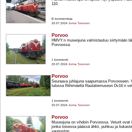
110.
Ei kommentteja
20.07.2024
Jorma Toivonen
Porvoo
HMVY:n museojuna valmistautuu siirtymään läh
Porvoossa.
1 kommentti
20.07.2024
Jorma Toivonen
Porvoo
Seuraava juhlajuna saapumassa Porvooseen. Va
tulossa Riihimäeltä Rautatiemuseon Dv16:n v
1 kommentti
20.07.2024
Jorma Toivonen
Porvoo
Museojuna on vihdoin Porvoossa. Veturit ovat i
jonka toisessa päässä ähkii, puhkuu ja liukaste
vaunuston...