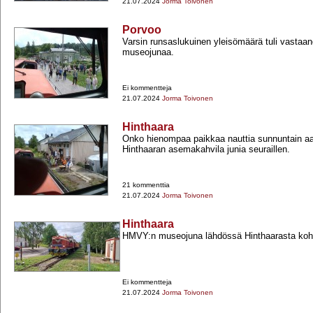
21.07.2024
Jorma Toivonen
Porvoo
Varsin runsaslukuinen yleisömäärä tuli vasta
museojunaa.
Ei kommentteja
21.07.2024
Jorma Toivonen
Hinthaara
Onko hienompaa paikkaa nauttia sunnuntain a
Hinthaaran asemakahvila junia seuraillen.
21 kommenttia
21.07.2024
Jorma Toivonen
Hinthaara
HMVY:n museojuna lähdössä Hinthaarasta koht
Ei kommentteja
21.07.2024
Jorma Toivonen