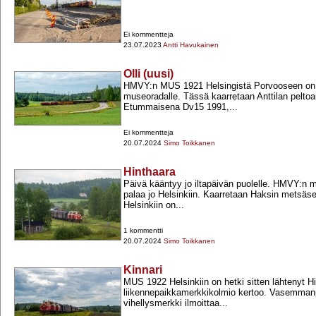
Ei kommentteja
23.07.2023
Antti Havukainen
Olli (uusi)
HMVY:n MUS 1921 Helsingistä Porvooseen on si
museoradalle. Tässä kaarretaan Anttilan peltoau
Etummaisena Dv15 1991,...
Ei kommentteja
20.07.2024
Simo Toikkanen
Hinthaara
Päivä kääntyy jo iltapäivän puolelle. HMVY:
palaa jo Helsinkiin. Kaarretaan Haksin metsäs
Helsinkiin on...
1 kommentti
20.07.2024
Simo Toikkanen
Kinnari
MUS 1922 Helsinkiin on hetki sitten lähtenyt Hi
liikennepaikkamerkkikolmio kertoo. Vasemman
vihellysmerkki ilmoittaa...