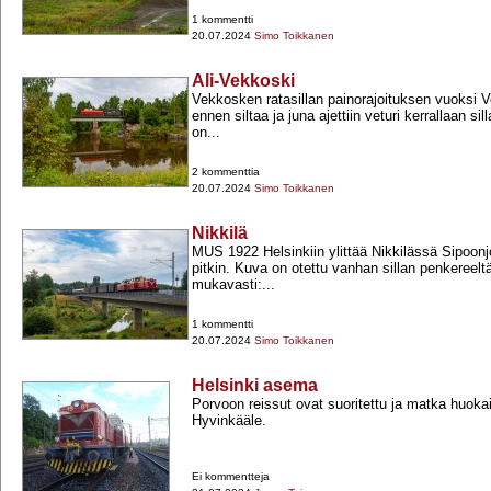
1 kommentti
20.07.2024
Simo Toikkanen
Ali-Vekkoski
Vekkosken ratasillan painorajoituksen vuoksi Ve
ennen siltaa ja juna ajettiin veturi kerrallaan si
on...
2 kommenttia
20.07.2024
Simo Toikkanen
Nikkilä
MUS 1922 Helsinkiin ylittää Nikkilässä Sipoonjo
pitkin. Kuva on otettu vanhan sillan penkereelt
mukavasti:...
1 kommentti
20.07.2024
Simo Toikkanen
Helsinki asema
Porvoon reissut ovat suoritettu ja matka huok
Hyvinkääle.
Ei kommentteja