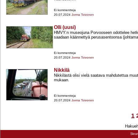
Ei kommentteja
20.07.2024
Jorma Toivonen
Olli (uusi)
HMVY:n museojuna Porvooseen odottelee hetken
saadaan käännettyä perusasentoonsa (johtamaa
Ei kommentteja
20.07.2024
Jorma Toivonen
Nikkilä
Nikkilästä olisi vielä saatava mahdutettua mu
mukaan.
Ei kommentteja
20.07.2024
Jorma Toivonen
1
Hakuehd
Sivu