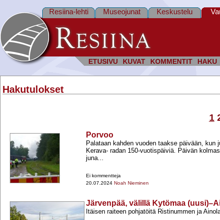
Resiina-lehti
Museojunat
Keskustelu
Va
ETUSIVU
KUVAT
KOMMENTIT
HAKU
Hakutulokset
1
Porvoo
Palataan kahden vuoden taakse päivään, kun juh
Kerava-​ radan 150-​vuotispäiviä. Päivän kolma
juna...
Ei kommentteja
20.07.2024
Noah Nieminen
Järvenpää, välillä Kytömaa (uusi)–A
Itäisen raiteen pohjatöitä Ristinummen ja Ainolan