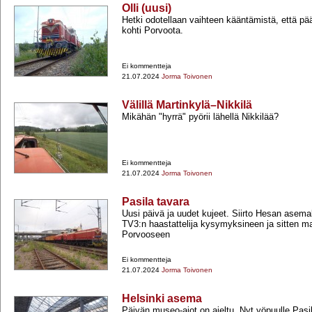
Olli (uusi)
Hetki odotellaan vaihteen kääntämistä, että p
kohti Porvoota.
Ei kommentteja
21.07.2024
Jorma Toivonen
Välillä Martinkylä–Nikkilä
Mikähän "hyrrä" pyörii lähellä Nikkilää?
Ei kommentteja
21.07.2024
Jorma Toivonen
Pasila tavara
Uusi päivä ja uudet kujeet. Siirto Hesan asemal
TV3:n haastattelija kysymyksineen ja sitten m
Porvooseen
Ei kommentteja
21.07.2024
Jorma Toivonen
Helsinki asema
Päivän museo-​ajot on ajeltu. Nyt yöpuulle Pasil