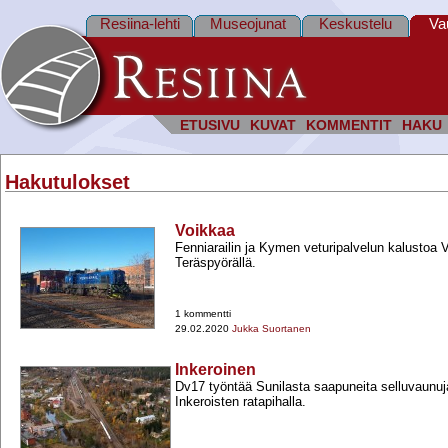
Resiina-lehti
Museojunat
Keskustelu
Va
ETUSIVU
KUVAT
KOMMENTIT
HAKU
Hakutulokset
Voikkaa
Fenniarailin ja Kymen veturipalvelun kalustoa 
Teräspyörällä.
1 kommentti
29.02.2020
Jukka Suortanen
Inkeroinen
Dv17 työntää Sunilasta saapuneita selluvaunuja
Inkeroisten ratapihalla.