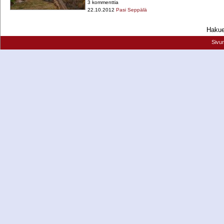
3 kommenttia
22.10.2012
Pasi Seppälä
Hakueh
Sivu