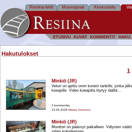
Resiina-lehti
Museojunat
Keskustelu
Va
ETUSIVU
KUVAT
KOMMENTIT
HAKU
Hakutulokset
1
Minkiö (JR)
Veturi on ajettu omin konein tankille, jonka jäl
koeajolle. Video koeajolta löytyy täältä:...
3 kommenttia
15.05.2026
Matias Immonen
Minkiö (JR)
Moottori on päässyt paikalleen. Välysten säätö
sitten kokeilemaan.