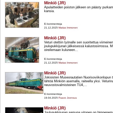
Minkiö (JR)
Apulaitteiden poiston jälkeen on päästy purka
kansia.
Ei kommentteja
21.12.2025
Matias Immonen
Minkiö (JR)
Veturi otettiin työnalle sen suoritettua viimeine
joulupukkijunan jälkeisessä kalustosiirrossa. Mo
oireilemaan kuluneen...
Ei kommentteja
21.12.2025
Matias Immonen
Minkiö (JR)
Jokioisten Museorautatien Nuorisoviikonlopun 
lähtöä Minkiön asemalla, raiteella yksi. Veturina
neuvostovalmisteinen TU4,...
Ei kommentteja
19.04.2025
Paavo Joensuu
Minkiö (JR)
Joulupukkijunan aamuna vitonen on lämpenem