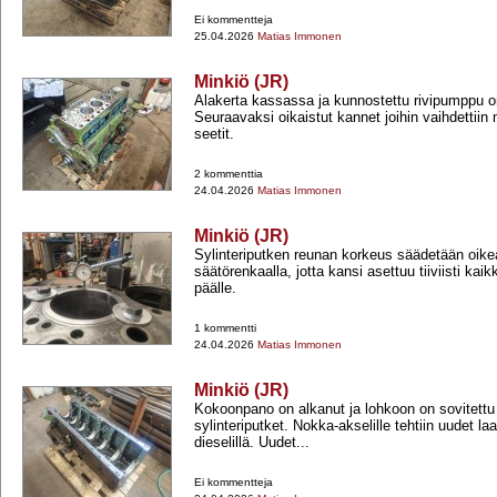
Ei kommentteja
25.04.2026
Matias Immonen
Minkiö (JR)
Alakerta kassassa ja kunnostettu rivipumppu on
Seuraavaksi oikaistut kannet joihin vaihdettiin m
seetit.
2 kommenttia
24.04.2026
Matias Immonen
Minkiö (JR)
Sylinteriputken reunan korkeus säädetään oike
säätörenkaalla, jotta kansi asettuu tiiviisti kaik
päälle.
1 kommentti
24.04.2026
Matias Immonen
Minkiö (JR)
Kokoonpano on alkanut ja lohkoon on sovitettu
sylinteriputket. Nokka-​akselille tehtiin uudet l
dieselillä. Uudet...
Ei kommentteja