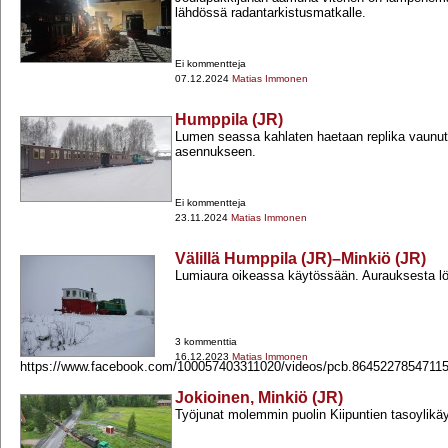
lähdössä radantarkistusmatkalle.
Ei kommentteja
07.12.2024
Matias Immonen
Humppila (JR)
Lumen seassa kahlaten haetaan replika vaunu
asennukseen.
Ei kommentteja
23.11.2024
Matias Immonen
Välillä Humppila (JR)–Minkiö (JR)
Lumiaura oikeassa käytössään. Aurauksesta l
3 kommenttia
16.12.2023
Matias Immonen
https://www.facebook.com/100057403311020/videos/pcb.8645227854711
Jokioinen, Minkiö (JR)
Työjunat molemmin puolin Kiipuntien tasoylikä