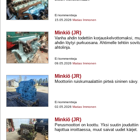
Ei kommentteja
15.05.2026
Matias Immonen
Minkiö (JR)
Vanha ahdin todettiin korjauskelvottomaksi, mu
ahdin löytyi purkuosana. Ahtimelle tehtiin sovit
ahtolinja.
Ei kommentteja
09.05.2026
Matias Immonen
Minkiö (JR)
Moottoriin ruiskumaalattiin pirteä sininen sävy.
Ei kommentteja
02.05.2026
Matias Immonen
Minkiö (JR)
Perusmoottori on koottu. Yksi suutin jouduttii
hajottua irroittaessa, muut saivat uudet kärjet.