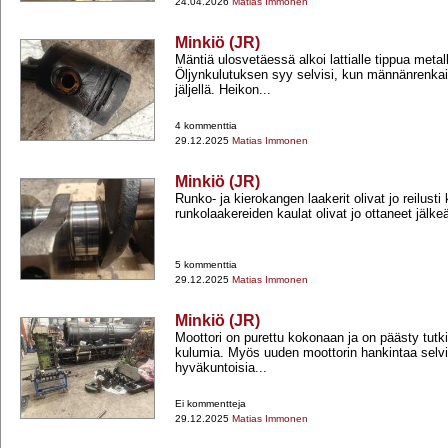
24.04.2026
Matias Immonen
Minkiö (JR)
Mäntiä ulosvetäessä alkoi lattialle tippua metall
Öljynkulutuksen syy selvisi, kun männänrenkaist
jäljellä. Heikon...
4 kommenttia
29.12.2025
Matias Immonen
Minkiö (JR)
Runko-​ ja kierokangen laakerit olivat jo reilusti 
runkolaakereiden kaulat olivat jo ottaneet jälke
5 kommenttia
29.12.2025
Matias Immonen
Minkiö (JR)
Moottori on purettu kokonaan ja on päästy tutk
kulumia. Myös uuden moottorin hankintaa selvit
hyväkuntoisia...
Ei kommentteja
29.12.2025
Matias Immonen