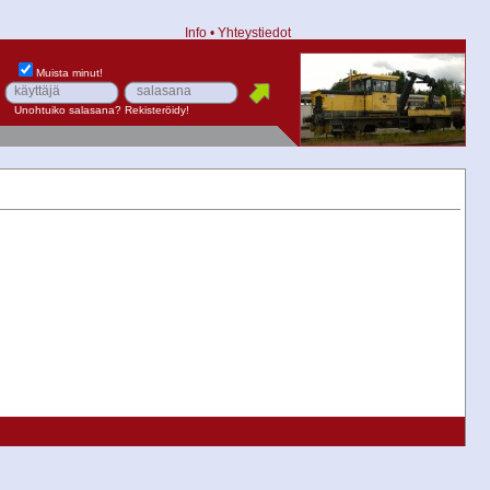
Info
•
Yhteystiedot
Muista minut!
Unohtuiko salasana?
Rekisteröidy!