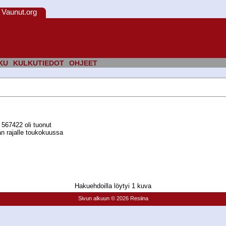
Vaunut.org
KU
KULKUTIEDOT
OHJEET
567422 oli tuonut
n rajalle toukokuussa
Hakuehdoilla löytyi 1 kuva
Sivun alkuun
© 2026 Resiina