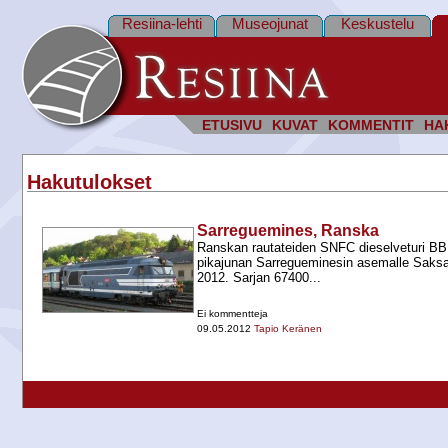
Resiina-lehti
Museojunat
Keskustelu
ETUSIVU
KUVAT
KOMMENTIT
HA
Hakutulokset
Sarreguemines, Ranska
Ranskan rautateiden SNFC dieselveturi BB 
pikajunan Sarregueminesin asemalle Saksa
2012. Sarjan 67400...
Ei kommentteja
09.05.2012
Tapio Keränen