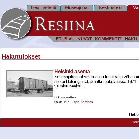
Resiina-lehti
Museojunat
Keskustelu
Va
ETUSIVU
KUVAT
KOMMENTIT
HAKU
Hakutulokset
Helsinki asema
Konepajakorjauksesta on kulunut vain vähän a
seisoi Helsingin ratapihalla toukokuussa 1971.
valmistuneeksi...
Ei kommentteja
05.05.1971
Tapio Keränen
Hakue
Sivu