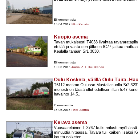
Ei kommentteja
10.04.2017
Niko Padatsu
Kuopio asema
Tavan mukaisesti T4038 livahtaa tavararatapiha
etelää ja vasta sen jälkeen IC77 jatkaa matka
Keulalla tänään Sr1 3030.
Ei kommentteja
10.06.2015
Jukka P. T. Ruuskanen
Oulu Koskela, välillä Oulu Tuira–H
T5112 matkaa Oulussa Mustallasuolla Sr2 323
monesti on tässä ollut edellisen illan Ic47 kone 
havainto 14.5...
2 kommenttia
15.05.2015
Harri Junttila
Kerava asema
Vuosaarelainen T 3767 kulki reilusti myöhässä 
minuuttia hitaassa. Tavara tuli kaiken lisäksi K
kautta poiketen...