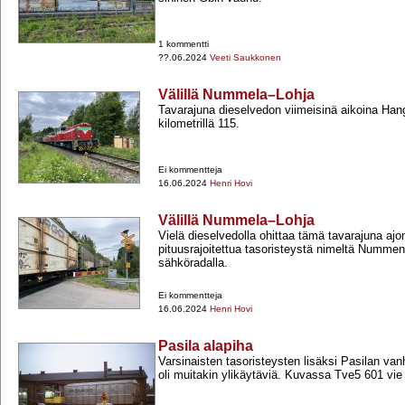
1 kommentti
??.06.2024
Veeti Saukkonen
Välillä Nummela–Lohja
Tavarajuna dieselvedon viimeisinä aikoina Han
kilometrillä 115.
Ei kommentteja
16.06.2024
Henri Hovi
Välillä Nummela–Lohja
Vielä dieselvedolla ohittaa tämä tavarajuna aj
pituusrajoitettua tasoristeystä nimeltä Numme
sähköradalla.
Ei kommentteja
16.06.2024
Henri Hovi
Pasila alapiha
Varsinaisten tasoristeysten lisäksi Pasilan van
oli muitakin ylikäytäviä. Kuvassa Tve5 601 vie G