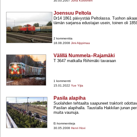
30.05.2007
Juha Kutvonen
Joensuu Peltola
Dr14 1861 päivystää Peltolassa. Tuohon aikaa
tämän sarjansa edustajan usein, toinen oli 185
2 kommenttia
18.08.2008
Jimi Alppimaa
Välillä Nummela–Rajamäki
T 3647 matkalla Riihimäki tavaraan
1 kommentti
15.01.2022
Yue Yijia
Pasila alapiha
Suolahden tehtaalta saapuneet traktorit odottav
Pasilan alapihalla. Taustalla Hakkilan junan per
muita vaunuja.
Ei kommentteja
30.05.2008
Henri Hovi