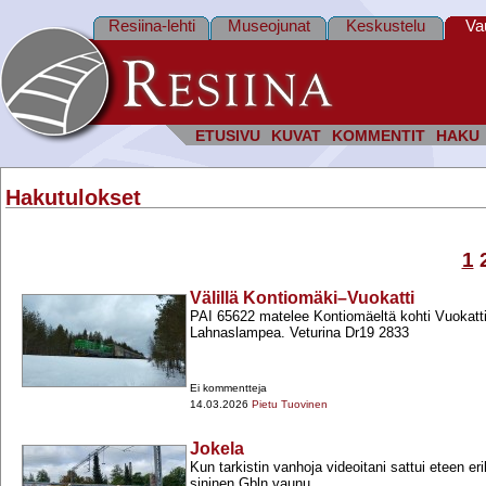
Resiina-lehti
Museojunat
Keskustelu
Va
ETUSIVU
KUVAT
KOMMENTIT
HAKU
Hakutulokset
1
Välillä Kontiomäki–Vuokatti
PAI 65622 matelee Kontiomäeltä kohti Vuokatti
Lahnaslampea. Veturina Dr19 2833
Ei kommentteja
14.03.2026
Pietu Tuovinen
Jokela
Kun tarkistin vanhoja videoitani sattui eteen er
sininen Gbln vaunu.