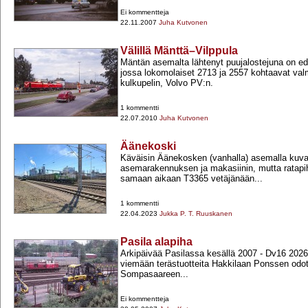
Ei kommentteja
22.11.2007
Juha Kutvonen
Välillä Mänttä–Vilppula
Mäntän asemalta lähtenyt puujalostejuna on e
jossa lokomolaiset 2713 ja 2557 kohtaavat va
kulkupelin, Volvo PV:n.
1 kommentti
22.07.2010
Juha Kutvonen
Äänekoski
Käväisin Äänekosken (vanhalla) asemalla kuva
asemarakennuksen ja makasiinin, mutta ratapihal
samaan aikaan T3365 vetäjänään...
1 kommentti
22.04.2023
Jukka P. T. Ruuskanen
Pasila alapiha
Arkipäivää Pasilassa kesällä 2007 -​ Dv16 202
viemään terästuotteita Hakkilaan Ponssen odot
Sompasaareen...
Ei kommentteja