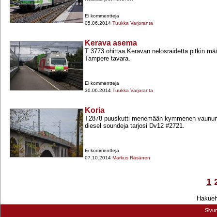
Ei kommentteja
05.06.2014
Tuukka Varjoranta
Kerava asema
T 3773 ohittaa Keravan nelosraidetta pitkin m
Tampere tavara.
Ei kommentteja
30.06.2014
Tuukka Varjoranta
Koria
T2878 puuskutti menemään kymmenen vaunun k
diesel soundeja tarjosi Dv12 #2721.
Ei kommentteja
07.10.2014
Markus Räsänen
1
Hakuehd
Sivu