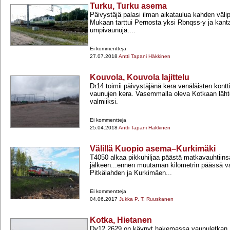
Turku, Turku asema
Päivystäjä palasi ilman aikataulua kahden väl
Mukaan tarttui Pernosta yksi Rbnqss-​y ja kan
umpivaunuja....
Ei kommentteja
27.07.2018
Antti Tapani Häkkinen
Kouvola, Kouvola lajittelu
Dr14 toimii päivystäjänä kera venäläisten kontti
vaunujen kera. Vasemmalla oleva Kotkaan lähte
valmiiksi.
Ei kommentteja
25.04.2018
Antti Tapani Häkkinen
Välillä Kuopio asema–Kurkimäki
T4050 alkaa pikkuhiljaa päästä matkavauhtiins
jälkeen...ennen muutaman kilometrin päässä v
Pitkälahden ja Kurkimäen...
Ei kommentteja
04.06.2017
Jukka P. T. Ruuskanen
Kotka, Hietanen
Dv12 2629 on käynyt hakemassa vaunuletkan 