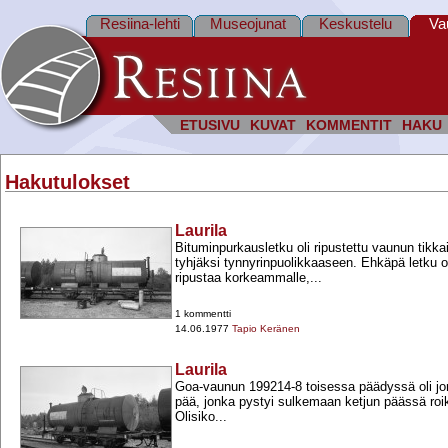
Resiina-lehti
Museojunat
Keskustelu
Va
ETUSIVU
KUVAT
KOMMENTIT
HAKU
Hakutulokset
Laurila
Bituminpurkausletku oli ripustettu vaunun tikka
tyhjäksi tynnyrinpuolikkaaseen. Ehkäpä letku o
ripustaa korkeammalle,...
1 kommentti
14.06.1977
Tapio Keränen
Laurila
Goa-​vaunun 199214-​8 toisessa päädyssä oli jo
pää, jonka pystyi sulkemaan ketjun päässä roik
Olisiko...