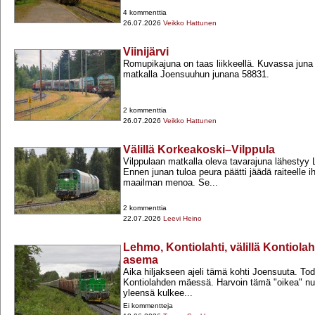
4 kommenttia
26.07.2026
Veikko Hattunen
Viinijärvi
Romupikajuna on taas liikkeellä. Kuvassa juna a
matkalla Joensuuhun junana 58831.
2 kommenttia
26.07.2026
Veikko Hattunen
Välillä Korkeakoski–Vilppula
Vilppulaan matkalla oleva tavarajuna lähestyy L
Ennen junan tuloa peura päätti jäädä raiteelle
maailman menoa. Se...
2 kommenttia
22.07.2026
Leevi Heino
Lehmo, Kontiolahti, välillä Kontiol
asema
Aika hiljakseen ajeli tämä kohti Joensuuta. Tode
Kontiolahden mäessä. Harvoin tämä "oikea" num
yleensä kulkee...
Ei kommentteja