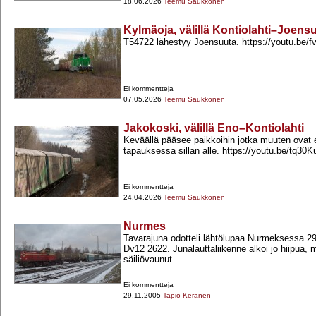
18.06.2026
Teemu Saukkonen
Kylmäoja, välillä Kontiolahti–Joen
T54722 lähestyy Joensuuta. https://youtu.be/f
Ei kommentteja
07.05.2026
Teemu Saukkonen
Jakokoski, välillä Eno–Kontiolahti
Keväällä pääsee paikkoihin jotka muuten ovat 
tapauksessa sillan alle. https://youtu.be/tq30
Ei kommentteja
24.04.2026
Teemu Saukkonen
Nurmes
Tavarajuna odotteli lähtölupaa Nurmeksessa 29.
Dv12 2622. Junalauttaliikenne alkoi jo hiipua, 
säiliövaunut...
Ei kommentteja
29.11.2005
Tapio Keränen