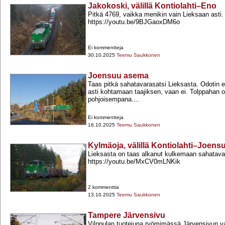
Jakokoski, välillä Kontiolahti–Eno
Pitkä 4769, vaikka menikin vain Lieksaan asti.
https://youtu.be/9BJGaoxDM6o
Ei kommentteja
30.10.2025
Teemu Saukkonen
Joensuu asema
Taas pitkä sahatavarasatsi Lieksasta. Odotin et
asti kohtamaan taajiksen, vaan ei. Tolppahan o
pohjoisempana....
Ei kommentteja
16.10.2025
Teemu Saukkonen
Kylmäoja, välillä Kontiolahti–Joen
Lieksasta on taas alkanut kulkemaan sahatava
https://youtu.be/MxCV0mLNKik
2 kommenttia
13.10.2025
Teemu Saukkonen
Tampere Järvensivu
Vilppulan tuotejuna ryömimässä Järvensivun va