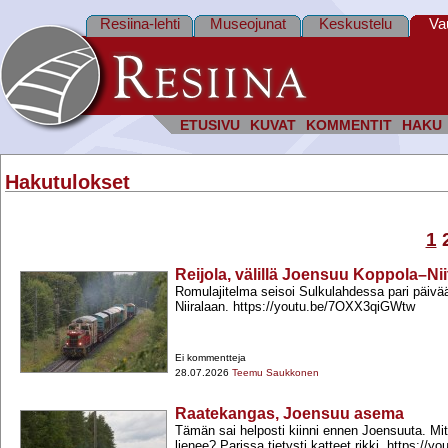
Resiina-lehti
Museojunat
Keskustelu
Va
ETUSIVU
KUVAT
KOMMENTIT
HAKU
Hakutulokset
1
Reijola, välillä Joensuu Koppola–Niit
Romulajitelma seisoi Sulkulahdessa pari päivää, 
Niiralaan. https://youtu.be/7OXX3qiGWtw
Ei kommentteja
28.07.2026
Teemu Saukkonen
Raatekangas, Joensuu asema
Tämän sai helposti kiinni ennen Joensuuta. Mi
lienee? Parissa tietysti katteet rikki. https:/