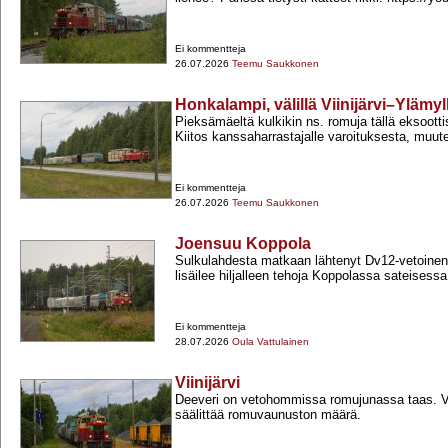
Ei kommentteja
26.07.2026
Teemu Saukkonen
Honkalampi, välillä Viinijärvi–Ylämyl
Pieksämäeltä kulkikin ns. romuja tällä eksootti
Kiitos kanssaharrastajalle varoituksesta, muute
Ei kommentteja
26.07.2026
Teemu Saukkonen
Joensuu Koppola
Sulkulahdesta matkaan lähtenyt Dv12-​vetoine
lisäilee hiljalleen tehoja Koppolassa sateisess
Ei kommentteja
28.07.2026
Oula Vattulainen
Viinijärvi
Deeveri on vetohommissa romujunassa taas. V
säälittää romuvaunuston määrä.