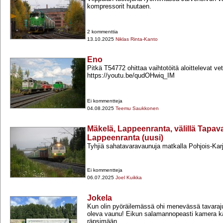
kompressorit huutaen.
2 kommenttia
13.10.2025
Niklas Rinta-Kanto
Eno
Pitkä T54772 ohittaa vaihtotöitä aloittelevat vet
https://youtu.be/qudOHwiq_IM
Ei kommentteja
04.08.2025
Teemu Saukkonen
Mäkelä, Lappeenranta, välillä Tapav
Lappeenranta (uusi)
Tyhjiä sahatavaravaunuja matkalla Pohjois-​Kar
Ei kommentteja
06.07.2025
Joel Kuikka
Jokela
Kun olin pyöräilemässä ohi menevässä tavarajun
oleva vaunu! Eikun salamannopeasti kamera kä
räpsimään…