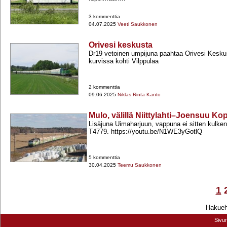
3 kommenttia
04.07.2025
Veeti Saukkonen
Orivesi keskusta
Dr19 vetoinen umpijuna paahtaa Orivesi Kesk
kurvissa kohti Vilppulaa
2 kommenttia
09.06.2025
Niklas Rinta-Kanto
Mulo, välillä Niittylahti–Joensuu Ko
Lisäjuna Uimaharjuun, vappuna ei sitten kulke
T4779. https://youtu.be/N1WE3yGotlQ
5 kommenttia
30.04.2025
Teemu Saukkonen
1
Hakuehd
Sivu