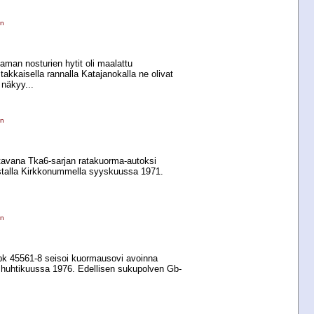
en
aman nosturien hytit oli maalattu
takkaisella rannalla Katajanokalla ne olivat
 näkyy...
en
tavana Tka6-​sarjan ratakuorma-​autoksi
stalla Kirkkonummella syyskuussa 1971.
en
k 45561-​8 seisoi kuormausovi avoinna
a huhtikuussa 1976. Edellisen sukupolven Gb-​