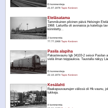
Ei kommentteja
21.07.1976
Tapio Keränen
Eteläsatama
Tammikuinen pilvinen päivä Helsingin Ete
1968. Laiturilla oli avonaisia ja katettuja tav
kiinnitetty...
2 kommenttia
??.??.1968
Tapio Keränen
Pasila alapiha
Pakastevaunu Igb 34103-​2 seisoi Pasilan a
vielä ilman teippauksia. Taustalla näkyy Lä
Ei kommentteja
22.10.1974
Tapio Keränen
Kesälahti
Raakapuuvaunujen välissä oli Hk-​vaunu, joh
tukkeja.
4 kommenttia