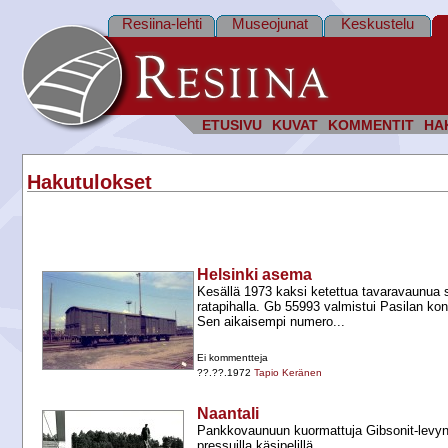
Resiina-lehti
Museojunat
Keskustelu
ETUSIVU
KUVAT
KOMMENTIT
HA
Hakutulokset
Helsinki asema
Kesällä 1973 kaksi ketettua tavaravaunua s
ratapihalla. Gb 55993 valmistui Pasilan ko
Sen aikaisempi numero...
Ei kommentteja
??.??.1972
Tapio Keränen
Naantali
Pankkovaunuun kuormattuja Gibsonit-​levyn
pressuilla käsipelillä.