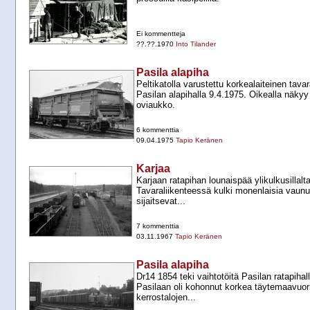
Ei kommentteja
??.??.1970
Into Tilander
Pasila alapiha
Peltikatolla varustettu korkealaiteinen tav
Pasilan alapihalla 9.4.1975. Oikealla näkyy
oviaukko.
6 kommenttia
09.04.1975
Tapio Keränen
Karjaa
Karjaan ratapihan lounaispää ylikulkusillal
Tavaraliikenteessä kulki monenlaisia vaun
sijaitsevat...
7 kommenttia
03.11.1967
Tapio Keränen
Pasila alapiha
Dr14 1854 teki vaihtotöitä Pasilan ratapihall
Pasilaan oli kohonnut korkea täytemaavuor
kerrostalojen...