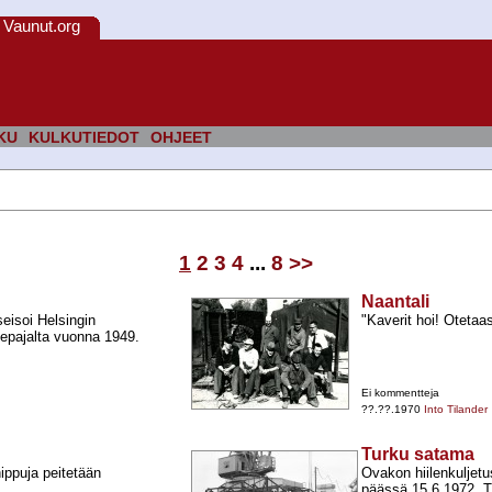
Vaunut.org
KU
KULKUTIEDOT
OHJEET
1
2
3
4
...
8
>>
Naantali
eisoi Helsingin
"Kaverit hoi! Otetaas
nepajalta vuonna 1949.
Ei kommentteja
??.??.1970
Into Tilander
Turku satama
ippuja peitetään
Ovakon hiilenkuljet
päässä 15.6.1972. Tu