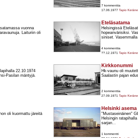
7 kommenttia
17.06.1977
Tapio Kerän
Eteläsatama
läsatamassa vuonna
Helsingissä Eteläsat
aravaunuja. Laituriin oli
hopeanvärisiksi. Vas
siniset. Vasemmalla
4 kommenttia
??.12.1971
Tapio Kerän
Kirkkonummi
lapihalla 22.10.1974
Hk-​vaunu oli muutet
nsi-​Pasilan mäntyjä.
Saalastin pajan edu
2 kommenttia
27.09.1971
Tapio Kerän
Helsinki asema
on oli kuormattu järeitä
"Mustaseinäinen" Gb
Helsingin ratapihall
sarjan...
1 kommentti