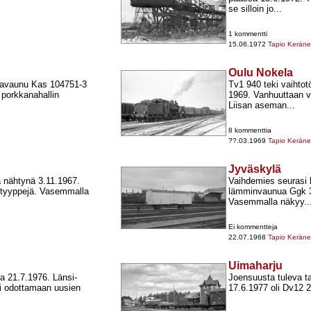
se silloin jo...
1 kommentti
15.06.1972
Tapio Kerän
Oulu Nokela
aravaunu Kas 104751-​3
Tv1 940 teki vaihtot
 porkkanahallin
1969. Vanhuuttaan ve
Liisan aseman...
8 kommenttia
??.03.1969
Tapio Kerän
Jyväskylä
ta nähtynä 3.11.1967.
Vaihdemies seurasi ka
utyyppejä. Vasemmalla
lämminvaunua Ggk 33
Vasemmalla näkyy..
Ei kommentteja
22.07.1968
Tapio Kerän
Uimaharju
a 21.7.1976. Länsi-​
Joensuusta tuleva t
i odottamaan uusien
17.6.1977 oli Dv12 