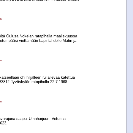
en
öitä Oulusa Nokelan ratapihalla maaliskuussa
turi pääsi viettämään Lapinlahdelle Matin ja
en
tseellaan ohi hiljalleen rullailevaa katettua
812 Jyväskylän ratapihalla 22.7.1968.
.
en
avarajuna saapui Umaharjuun. Veturina
2623.