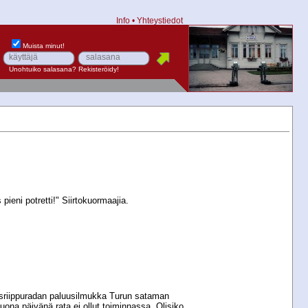
Info
•
Yhteystiedot
Muista minut!
Unohtuiko salasana?
Rekisteröidy!
 pieni potretti!" Siirtokuormaajia.
usriippuradan paluusilmukka Turun sataman
ona päivänä rata ei ollut toiminnassa. Olisiko