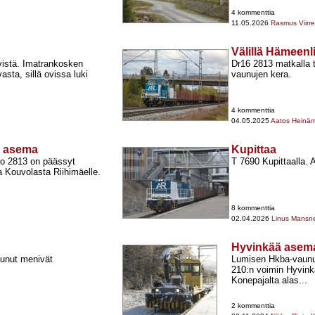
4 kommenttia
11.05.2026
Rasmus Viirre
Välillä Hämeen
vistä. Imatrankosken
Dr16 2813 matkalla t
ta, sillä ovissa luki
vaunujen kera.
4 kommenttia
04.05.2025
Aatos Heinäm
i asema
Kupittaa
ko 2813 on päässyt
T 7690 Kupittaalla.
 Kouvolasta Riihimäelle.
8 kommenttia
02.04.2026
Linus Mansn
Hyvinkää asem
aunut menivät
Lumisen Hkba-​vaunu
210:n voimin Hyvinkä
Konepajalta alas...
2 kommenttia