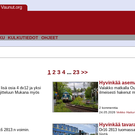
Vaunut.org
KU
KULKUTIEDOT
OHJEET
1
2
3
4
...
23
>>
Hyvinkää asem
 lisä osia 4 dv12 ja yksi
Valakko matkalla Oul
lajitteluun Mukana myös
ilmeisesti hakenut 
2 kommenttia
24.05.2026
Veikko Hattu
Hyvinkää tavar
6 2813:n voimin.
Dr16 2813 tuomassa t
Iiistä.