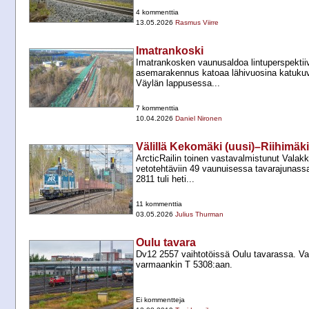
4 kommenttia
13.05.2026
Rasmus Viirre
Imatrankoski
Imatrankosken vaunusaldoa lintuperspektii
asemarakennus katoaa lähivuosina katukuvas
Väylän lappusessa...
7 kommenttia
10.04.2026
Daniel Nironen
Välillä Kekomäki (uusi)–Riihimäk
ArcticRailin toinen vastavalmistunut Valak
vetotehtäviin 49 vaunuisessa tavarajunassa
2811 tuli heti...
11 kommenttia
03.05.2026
Julius Thurman
Oulu tavara
Dv12 2557 vaihtotöissä Oulu tavarassa. V
varmaankin T 5308:aan.
Ei kommentteja