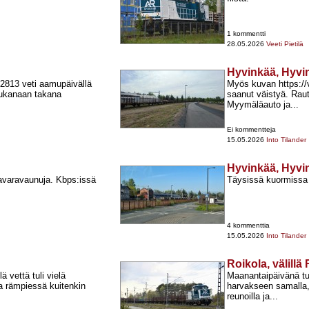
1 kommentti
28.05.2026
Veeti Pietilä
Hyvinkää, Hyvi
. 2813 veti aamupäivällä
Myös kuvan https:/
mukanaan takana
saanut väistyä. Rauta
Myymäläauto ja...
Ei kommentteja
15.05.2026
Into Tilander
Hyvinkää, Hyvi
tavaravaunuja. Kbps:issä
Täysissä kuormissa o
4 kommenttia
15.05.2026
Into Tilander
Roikola, välill
ä vettä tuli vielä
Maanantaipäivänä tun
a rämpiessä kuitenkin
harvakseen samalla, 
reunoilla ja...