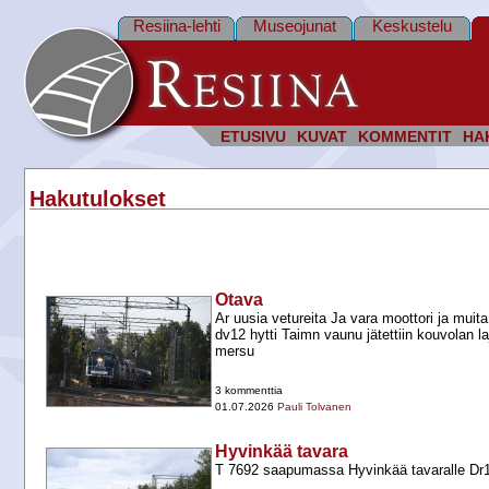
Resiina-lehti
Museojunat
Keskustelu
ETUSIVU
KUVAT
KOMMENTIT
HA
Hakutulokset
Otava
Ar uusia vetureita Ja vara moottori ja muita
dv12 hytti Taimn vaunu jätettiin kouvolan 
mersu
3 kommenttia
01.07.2026
Pauli Tolvanen
Hyvinkää tavara
T 7692 saapumassa Hyvinkää tavaralle Dr1