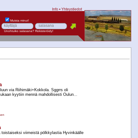
Info
•
Yhteystiedot
Muista minut!
Unohtuiko salasana?
Rekisteröidy!
a
uun via Riihimäki+​Kokkola. Sggrrs oli
mukaan kyytiin mennä mahdollisesti Oulun...
nen
a
oistaiseksi viimeistä pölkkylastia Hyvinkäälle