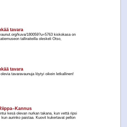
nkää tavara
/vaunut.org/kuva/180059?u=5763 kiskokasa on
tiemuseon talliraiteilla oleskeli Otso,
nkää tavara
levia tavaravaunuja löytyi oikein letkallinen!
ä Riippa–Kannus
tui kesä olevan nurkan takana, kun vettä ripsi
kun aurinko paistaa. Kuovit kukertavat pellon