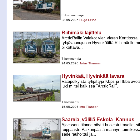
Ei kommentteja
28.05.2026
Hugo Leino
Riihimäki lajittelu
ArcticRailin Valakot vieri vieren Korttiossa
tyhjävaunujunan Hyvinkäältä Riihimäelle 
pilkottava...
7 kommenttia
24.05.2026
Julius Thurman
Hyvinkää, Hyvinkää tavara
Ratapölkyistä tyhjättyjä Kbps ja Hkba avo
luki miltei kaikissa "ArcticRail".
1 kommentti
15.05.2026
Into Tilander
Saarela, välillä Eskola–Kannus
Ajaessani tilanne näytti huolestuttavalle, sill
reippaasti. Paikanpäällä männyn taimikoss
sade rauhoittui ja...