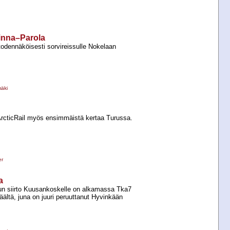
linna–Parola
odennäköisesti sorvireissulle Nokelaan
äki
 ArcticRail myös ensimmäistä kertaa Turussa.
er
a
n siirto Kuusankoskelle on alkamassa Tka7
ältä, juna on juuri peruuttanut Hyvinkään