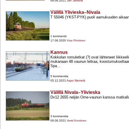
09.06.2021
Jan Jahkola
Välillä Ylivieska–Nivala
T 55046 (YKST-​PYK) puoli aamukuuden aikaan Ti
1 kommentti
17.06.2020
Visa Pöntinen
Kannus
Kokkolan romuletkat (?) ovat lähteneet liikkeel
mukanaan 48 vaunun letkaa, koostumukseltaan
Spa...
5 kommenttia
05.12.2021
Aapo Niemelä
Välillä Nivala–Ylivieska
Dv12 2655 neljän Ome-​vaunun kanssa matkal
3 kommenttia
09.06.2021
Vertti Kontinen