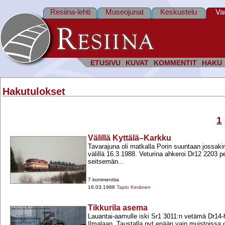
Resiina-lehti
Museojunat
Keskustelu
Va
ETUSIVU
KUVAT
KOMMENTIT
HAKU
Hakutulokset
1
Välillä Kyttälä–Karkku
Tavarajuna oli matkalla Porin suuntaan jossaki
välillä 16.3.1988. Veturina ahkeroi Dr12 2203 
seitsemän...
7 kommenttia
16.03.1988
Tapio Keränen
Tikkurila asema
Lauantai-​aamulle iski Sr1 3011:n vetämä Dr14-
Ilmalaan. Taustalla nyt enään vain muistoissa o