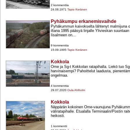
2 kommenttia
24.08.1971
Tapio Keränen
Pyhäkumpu erkanemisvaihde
Pyhäkummun kaivokselta lähtenyt malmijuna o
iltana 1995 pääsyä linjalle Ylivieskan suuntaa
Iisalmeen on...
9 kommenttia
15.09.1995
Tapio Keränen
Kokkola
Ome ja Sg-​t Kokkolan ratapihalla. Liekö tuo Sg
harvinaisempi? Pahoittelut laadusta, pienentäm
ongelmaa.
4 kommenttia
29.07.2020
Oula Ahlholm
Kokkola
Näppärän kokoinen Ome-​vaunujuna Pyhäkumm
väliratapihalle. Etualalla Terminaalin/Postin rait
heikosti.
1 kommentti