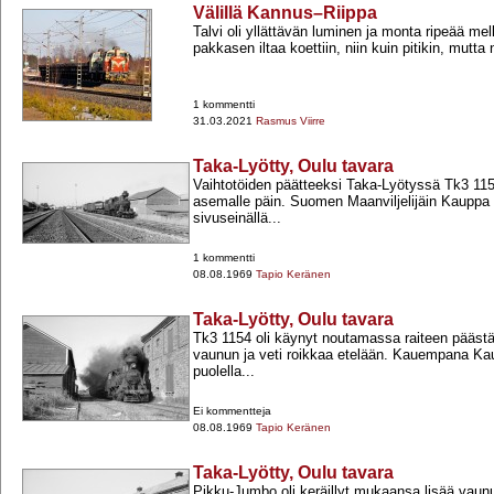
Välillä Kannus–Riippa
Talvi oli yllättävän luminen ja monta ripeää mel
pakkasen iltaa koettiin, niin kuin pitikin, mutta 
1 kommentti
31.03.2021
Rasmus Viirre
Taka-Lyötty, Oulu tavara
Vaihtotöiden päätteeksi Taka-​Lyötyssä Tk3 115
asemalle päin. Suomen Maanviljelijäin Kauppa
sivuseinällä...
1 kommentti
08.08.1969
Tapio Keränen
Taka-Lyötty, Oulu tavara
Tk3 1154 oli käynyt noutamassa raiteen päästä
vaunun ja veti roikkaa etelään. Kauempana Kau
puolella...
Ei kommentteja
08.08.1969
Tapio Keränen
Taka-Lyötty, Oulu tavara
Pikku-​Jumbo oli keräillyt mukaansa lisää vau