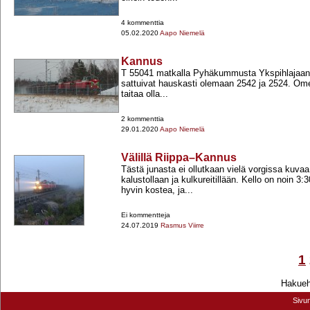
4 kommenttia
05.02.2020
Aapo Niemelä
Kannus
T 55041 matkalla Pyhäkummusta Ykspihlajaan.
sattuivat hauskasti olemaan 2542 ja 2524. Ome-
taitaa olla...
2 kommenttia
29.01.2020
Aapo Niemelä
Välillä Riippa–Kannus
Tästä junasta ei ollutkaan vielä vorgissa kuvaa
kalustollaan ja kulkureitillään. Kello on noin 3
hyvin kostea, ja...
Ei kommentteja
24.07.2019
Rasmus Viirre
1
Hakuehd
Sivu