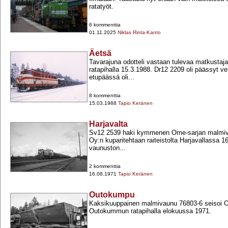
ratatyöt.
6 kommenttia
01.11.2025
Niklas Rinta-Kanto
Äetsä
Tavarajuna odotteli vastaan tulevaa matkustaj
ratapihalla 15.3.1988. Dr12 2209 oli päässyt v
etupäässä oli...
8 kommenttia
15.03.1988
Tapio Keränen
Harjavalta
Sv12 2539 haki kymmenen Ome-​sarjan malm
Oy:n kuparitehtaan raiteistolta Harjavallassa 16
vaunuston...
2 kommenttia
16.08.1971
Tapio Keränen
Outokumpu
Kaksikuuppainen malmivaunu 76803-​6 seisoi O
Outokummun ratapihalla elokuussa 1971.