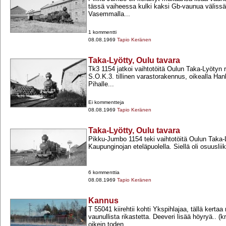
tässä vaiheessa kulki kaksi Gb-​vaunua väliss
Vasemmalla...
1 kommentti
08.08.1969
Tapio Keränen
Taka-Lyötty, Oulu tavara
Tk3 1154 jatkoi vaihtotöitä Oulun Taka-​Lyötyn r
S.O.K.3. tillinen varastorakennus, oikealla Han
Pihalle...
Ei kommentteja
08.08.1969
Tapio Keränen
Taka-Lyötty, Oulu tavara
Pikku-​Jumbo 1154 teki vaihtotöitä Oulun Taka-​L
Kaupunginojan eteläpuolella. Siellä oli osuuslii
6 kommenttia
08.08.1969
Tapio Keränen
Kannus
T 55041 kiirehtii kohti Ykspihlajaa, tällä kert
vaunullista rikastetta. Deeveri lisää höyryä.. (
oikein toden...