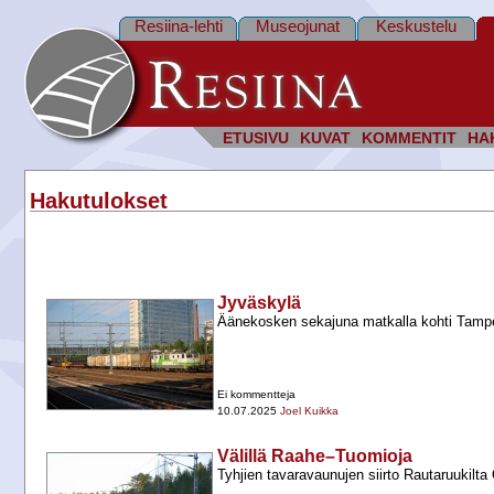
Resiina-lehti
Museojunat
Keskustelu
ETUSIVU
KUVAT
KOMMENTIT
HA
Hakutulokset
Jyväskylä
Äänekosken sekajuna matkalla kohti Tampe
Ei kommentteja
10.07.2025
Joel Kuikka
Välillä Raahe–Tuomioja
Tyhjien tavaravaunujen siirto Rautaruukilta