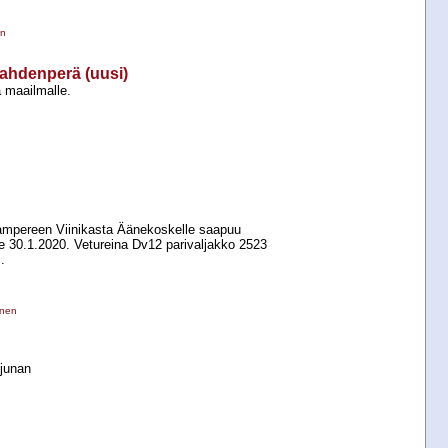
en
Lahdenperä (uusi)
a maailmalle.
ampereen Viinikasta Äänekoskelle saapuu
e 30.1.2020. Vetureina Dv12 parivaljakko 2523
.
inen
 junan