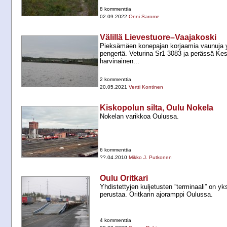
8 kommenttia
02.09.2022
Onni Sarome
Välillä Lievestuore–Vaajakoski
Pieksämäen konepajan korjaamia vaunuja 
pengertä. Veturina Sr1 3083 ja perässä Ke
harvinainen...
2 kommenttia
20.05.2021
Vertti Kontinen
Kiskopolun silta, Oulu Nokela
Nokelan varikkoa Oulussa.
6 kommenttia
??.04.2010
Mikko J. Putkonen
Oulu Oritkari
Yhdistettyjen kuljetusten ”terminaali” on yk
perustaa. Oritkarin ajoramppi Oulussa.
4 kommenttia