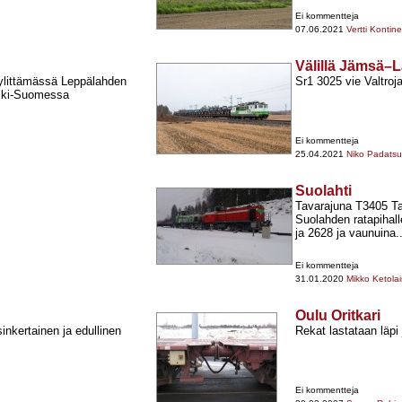
Ei kommentteja
07.06.2021
Vertti Kontin
Välillä Jämsä–
ylittämässä Leppälahden
Sr1 3025 vie Valtroj
ski-​Suomessa
Ei kommentteja
25.04.2021
Niko Padatsu
Suolahti
Tavarajuna T3405 T
Suolahden ratapihall
ja 2628 ja vaunuina..
Ei kommentteja
31.01.2020
Mikko Ketola
Oulu Oritkari
sinkertainen ja edullinen
Rekat lastataan läpi
Ei kommentteja