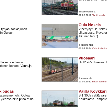
Ei kommentteja
07.06.2019
Toni Lassila
Oulu Nokela
. tyhjää sotilasjunan
Vihertynyt De Nokel
min Ouluun.
ulkoasussa. Kuva on
ikkunan läpi :)
4 kommenttia
06.04.2024
Oula Ahlholm
Vuosaari
iläisistä ei kovin
Dv12 2650 kokoaa T 
mmöinen kooste. Vaunuja
1 kommentti
17.09.2022
Ilmari Tommo
ukipudas
Välillä Köykkäri
 Pateniemen ohi. Outoa
Sr1 3085 vetää varsi
yleensä niitä pitää etsiä.
Kokkolasta Tampere