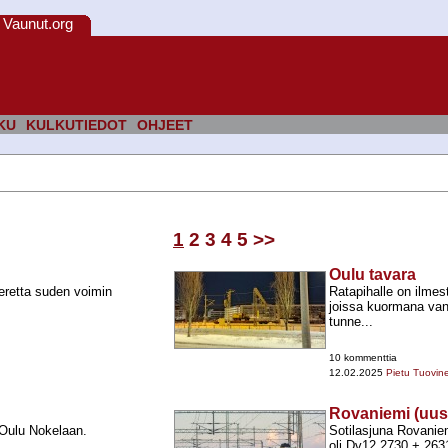
Vaunut.org
KU
KULKUTIEDOT
OHJEET
1
2
3
4
5
>>
Oulu tavara
retta suden voimin
Ratapihalle on ilmes
joissa kuormana va
tunne...
10 kommenttia
12.02.2025
Pietu Tuovin
Rovaniemi (uus
 Oulu Nokelaan.
Sotilasjuna Rovanie
oli Dv12 2730 +​ 2631,