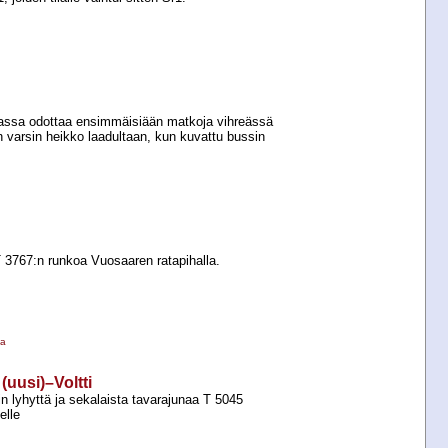
assa odottaa ensimmäisiään matkoja vihreässä
 varsin heikko laadultaan, kun kuvattu bussin
3767:n runkoa Vuosaaren ratapihalla.
la
 (uusi)–Voltti
n lyhyttä ja sekalaista tavarajunaa T 5045
elle