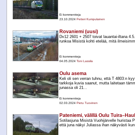
Ei kommentteja
23.10.2024
Petteri Kumpulainen
Rovaniemi (uusi)
Dv12 2601 +​ 2507 toivat lauantai-​iltana 4.5
runkoa Misistä kohti etelää, mitä ilmeisim
Ei kommentteja
04.05.2024
Toni Lassila
Oulu asema
Keli oli sen verran tuhnu, että T 4803:n kyyt
tarkkoja kuvia saanut, mutta laitetaan tä
junassa oli 21...
Ei kommentteja
02.03.2024
Pietu Tuovinen
Pateniemi, välillä Oulu Tuira–Ha
Sotilasjuna Misistä Vuohijärvelle huristaa
että juna näkyi Juliassa ihan näkyvästi kun 