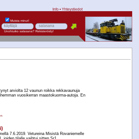
Info
•
Yhteystiedot
Muista minut!
Unohtuiko salasana?
Rekisteröidy!
tynyt arviolta 12 vaunun roikka rekkavaunuja
nhemman vuosikerran maastokuorma-​autoja. En
en
i)
mellä 7.6.2019. Vetureina Misistä Rovaniemelle
 joiden tilalle vaihtui sitten Sr1.