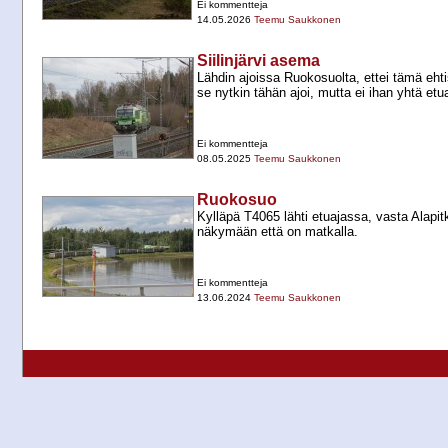
Ei kommentteja
14.05.2026
Teemu Saukkonen
Siilinjärvi asema
Lähdin ajoissa Ruokosuolta, ettei tämä ehti
se nytkin tähän ajoi, mutta ei ihan yhtä etu
Ei kommentteja
08.05.2025
Teemu Saukkonen
Ruokosuo
Kylläpä T4065 lähti etuajassa, vasta Alapit
näkymään että on matkalla.
Ei kommentteja
13.06.2024
Teemu Saukkonen