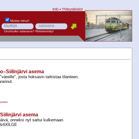
Info
•
Yhteystiedot
Muista minut!
Unohtuiko salasana?
Rekisteröidy!
o–Siilinjärvi asema
väreille", josta hoksasin tarkistaa tilanteen.
arannut.
konen
–Siilinjärvi asema
päivä, onneksi nyt sattui kulkemaan.
fDz6XlLGE