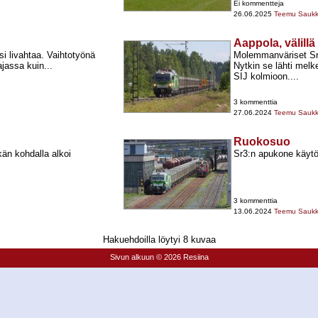
Ei kommentteja
26.06.2025
Teemu Sauk
Aappola, välillä
si livahtaa. Vaihtotyönä
Molemmanväriset Sr3
ajassa kuin...
Nytkin se lähti mel
SIJ kolmioon....
3 kommenttia
27.06.2024
Teemu Sauk
Ruokosuo
kän kohdalla alkoi
Sr3:n apukone käytö
3 kommenttia
13.06.2024
Teemu Sauk
Hakuehdoilla löytyi 8 kuvaa
Sivun alkuun
© 2026 Resiina