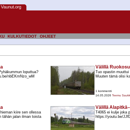
Vaunut.org
KU
KULKUTIEDOT
OHJEET
ma
Välillä Ruokosu
 Pyhäkummun loputtua?
Tuo opastin muuttui "
youtu.be/nbEKmNzo_wM
Muuten tämä olisi k
1 kommentti
14.05.2026
Teemu Sauk
ma
Välillä Alapitkä
 hieman kiire sen ollessa
T4065 ei kulje joka 
 tähän jalan ilman toista
https://youtu.be/JJ