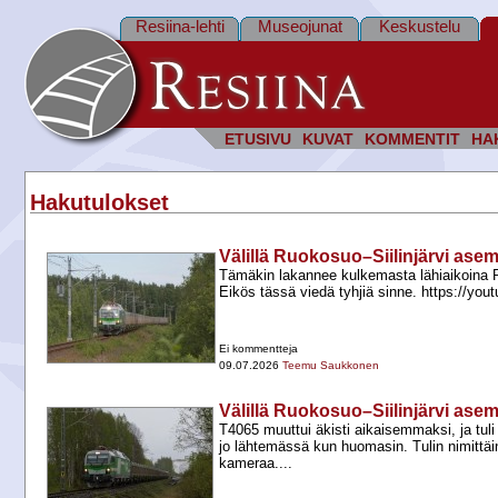
Resiina-lehti
Museojunat
Keskustelu
ETUSIVU
KUVAT
KOMMENTIT
HA
Hakutulokset
Välillä Ruokosuo–Siilinjärvi ase
Tämäkin lakannee kulkemasta lähiaikoina
Eikös tässä viedä tyhjiä sinne. https://
Ei kommentteja
09.07.2026
Teemu Saukkonen
Välillä Ruokosuo–Siilinjärvi ase
T4065 muuttui äkisti aikaisemmaksi, ja tuli
jo lähtemässä kun huomasin. Tulin nimittäin
kameraa....