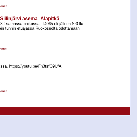
konen
 Siilinjärvi asema–Alapitkä
:t samassa paikassa, T4065 oli jälleen Sr3:lla.
kein tunnin etuajassa Ruokosuolta odottamaan
konen
ssä. https://youtu.be/Fn3tsfO9UfA
konen