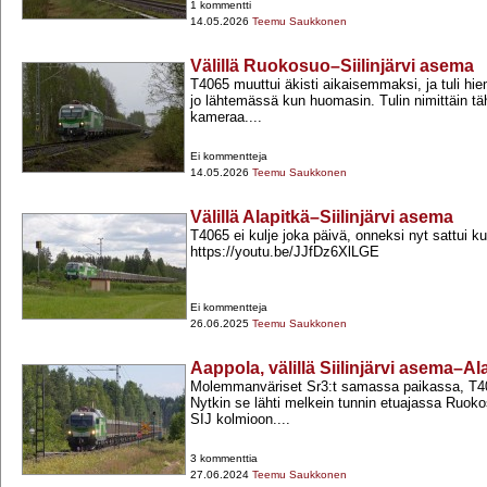
1 kommentti
14.05.2026
Teemu Saukkonen
Välillä Ruokosuo–Siilinjärvi asema
T4065 muuttui äkisti aikaisemmaksi, ja tuli hie
jo lähtemässä kun huomasin. Tulin nimittäin täh
kameraa....
Ei kommentteja
14.05.2026
Teemu Saukkonen
Välillä Alapitkä–Siilinjärvi asema
T4065 ei kulje joka päivä, onneksi nyt sattui 
https://youtu.be/JJfDz6XlLGE
Ei kommentteja
26.06.2025
Teemu Saukkonen
Aappola, välillä Siilinjärvi asema–Al
Molemmanväriset Sr3:t samassa paikassa, T4065
Nytkin se lähti melkein tunnin etuajassa Ruok
SIJ kolmioon....
3 kommenttia
27.06.2024
Teemu Saukkonen