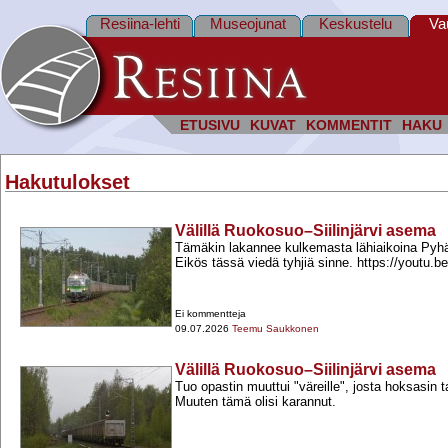
Resiina-lehti
Museojunat
Keskustelu
Va
ETUSIVU
KUVAT
KOMMENTIT
HAKU
Hakutulokset
Välillä Ruokosuo–Siilinjärvi asema
Tämäkin lakannee kulkemasta lähiaikoina Py
Eikös tässä viedä tyhjiä sinne. https://yout
Ei kommentteja
09.07.2026
Teemu Saukkonen
Välillä Ruokosuo–Siilinjärvi asema
Tuo opastin muuttui "väreille", josta hoksasin ta
Muuten tämä olisi karannut.