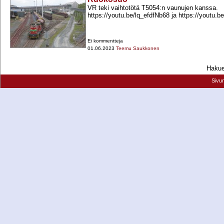
VR teki vaihtotötä T5054:n vaunujen kanssa.
https://youtu.be/lq_efdfNb68 ja https://youtu.b
Ei kommentteja
01.06.2023
Teemu Saukkonen
Hakueh
Sivu