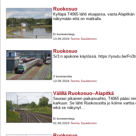
Ruokosuo
Kylläpä T4065 lähti etuajassa, vasta Alapitkän 
näkymään että on matkalla.
Ei kommentteja
13.06.2024
Teemu Saukkonen
Ruokosuo
Sr3:n apukone käytössä. https://youtu.be/Fn3
3 kommenttia
13.06.2024
Teemu Saukkonen
Välillä Ruokosuo–Alapitkä
Seurasi pikainen paikanvaihto, T4065 pääsi nim
karkuun. Se lähti Ruokosuolta jo kolme varttia
eikä se näkynyt...
Ei kommentteja
01.06.2023
Teemu Saukkonen
Ruokosuo