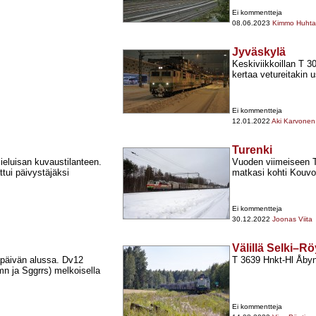
Ei kommentteja
08.06.2023
Kimmo Huhta
Jyväskylä
Keskiviikkoillan T 3
kertaa vetureitakin
Ei kommentteja
12.01.2022
Aki Karvonen
Turenki
ieluisan kuvaustilanteen.
Vuoden viimeiseen T
ttui päivystäjäksi
matkasi kohti Kouvo
Ei kommentteja
30.12.2022
Joonas Viita
Välillä Selki–Rö
apäivän alussa. Dv12
T 3639 Hnkt-​Hl Åbyn
n ja Sggrrs) melkoisella
Ei kommentteja