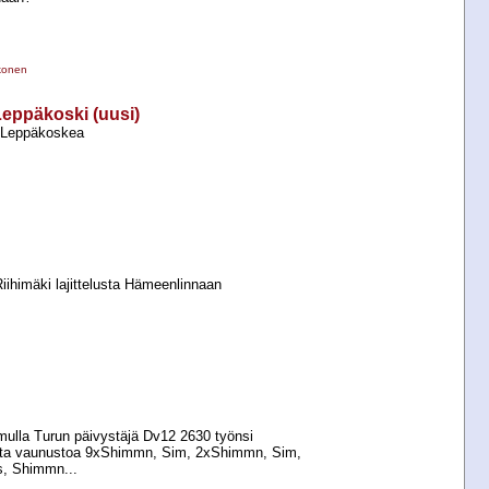
konen
–Leppäkoski (uusi)
i Leppäkoskea
iihimäki lajittelusta Hämeenlinnaan
mulla Turun päivystäjä Dv12 2630 työnsi
ta vaunustoa 9xShimmn, Sim, 2xShimmn, Sim,
, Shimmn...