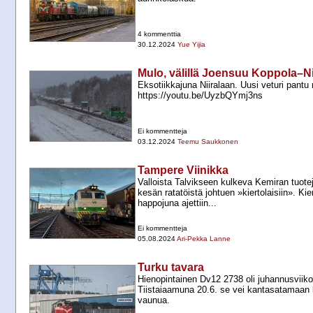
4 kommenttia
30.12.2024
Yue Yijia
Mulo, välillä Joensuu Koppola–Nii
Eksotiikkajuna Niiralaan. Uusi veturi pantu
https://youtu.be/UyzbQYmj3ns
Ei kommentteja
03.12.2024
Teemu Saukkonen
Tampere Viinikka
Valloista Talvikseen kulkeva Kemiran tuote
kesän ratatöistä johtuen »kiertolaisiin». Kier
happojuna ajettiin...
Ei kommentteja
05.08.2024
Ari-Pekka Lanne
Turku tavara
Hienopintainen Dv12 2738 oli juhannusviiko
Tiistaiaamuna 20.6. se vei kantasatamaan
vaunua.