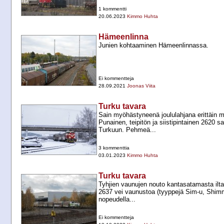
1 kommentti
20.06.2023
Kimmo Huhta
Hämeenlinna
Junien kohtaaminen Hämeenlinnassa.
Ei kommentteja
28.09.2021
Joonas Viita
Turku tavara
Sain myöhästyneenä joululahjana erittäin m
Punainen, teipitön ja siistipintainen 2620 sa
Turkuun. Pehmeä...
3 kommenttia
03.01.2023
Kimmo Huhta
Turku tavara
Tyhjien vaunujen nouto kantasatamasta ilt
2637 vei vaunustoa (tyyppejä Sim-​u, Shimm
nopeudella...
Ei kommentteja