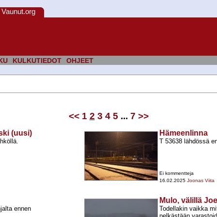
Vaunut.org
KU
KULKUTIEDOT
OHJEET
<<
1
2
3
4
5
...
7
>>
ki (uusi)
Hämeenlinna
hköllä.
T 53638 lähdössä en
Ei kommentteja
16.02.2025
Joonas Viita
Mulo, välillä J
jalta ennen
Todellakin vaikka m
pelkästään varastoi