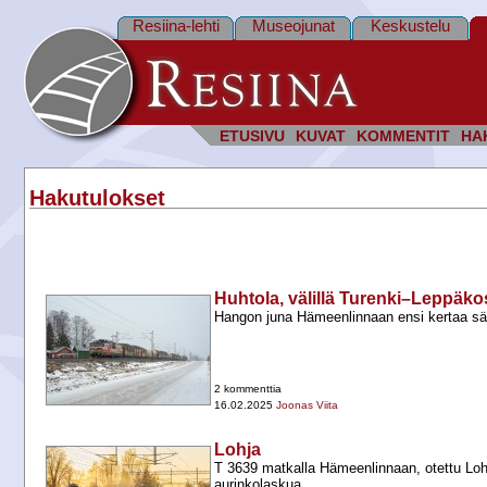
Resiina-lehti
Museojunat
Keskustelu
ETUSIVU
KUVAT
KOMMENTIT
HA
Hakutulokset
Huhtola, välillä Turenki–Leppäkos
Hangon juna Hämeenlinnaan ensi kertaa sä
2 kommenttia
16.02.2025
Joonas Viita
Lohja
T 3639 matkalla Hämeenlinnaan, otettu Loh
aurinkolaskua.