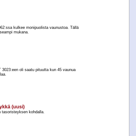
062:ssa kulkee monipuolista vaunustoa. Tällä
 useampi mukana.
 3023:een oli saatu pituutta kun 45 vaunua
laa.
ykkä (uusi)
 tasoristeyksen kohdalla.