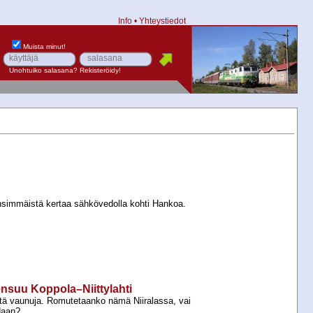
Info
•
Yhteystiedot
Muista minut!
Unohtuiko salasana?
Rekisteröidy!
simmäistä kertaa sähkövedolla kohti Hankoa.
oensuu Koppola–Niittylahti
itä vaunuja. Romutetaanko nämä Niiralassa, vai
daan?