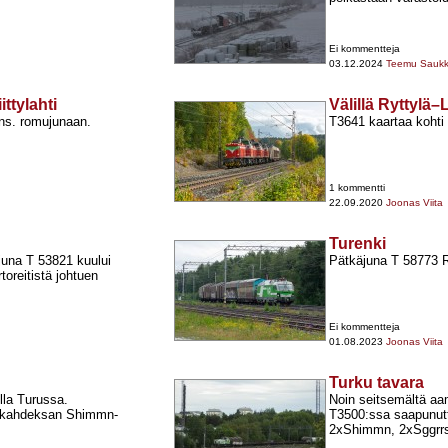
Ei kommentteja
03.12.2024
Teemu Sauk
ttylahti
Välillä Ryttylä
 ns. romujunaan.
T3641 kaartaa koht
1 kommentti
22.09.2020
Joonas Viita
Turenki
juna T 53821 kuului
Pätkäjuna T 58773 R
toreitistä johtuen
Ei kommentteja
01.08.2023
Joonas Viita
Turku tavara
lla Turussa.
Noin seitsemältä aa
 kahdeksan Shimmn-​
T3500:ssa saapunut
2xShimmn, 2xSggrrs