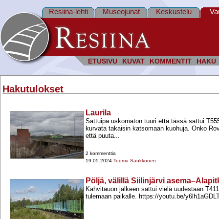
Resiina-lehti
Museojunat
Keskustelu
Va
ETUSIVU
KUVAT
KOMMENTIT
HAKU
Hakutulokset
Laurila
Sattuipa uskomaton tuuri että tässä sattui T555
kurvata takaisin katsomaan kuohuja. Onko Rov
että puuta...
2 kommenttia
19.05.2024
Teemu Saukkonen
Pöljä, välillä Siilinjärvi asema–Alapit
Kahvitauon jälkeen sattui vielä uudestaan T411
tulemaan paikalle. https://youtu.be/y6lh1aGDL