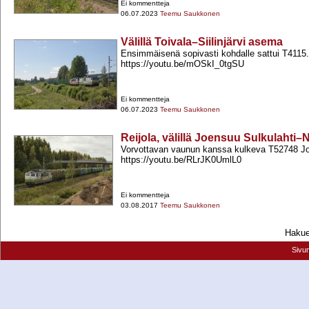
Ei kommentteja
06.07.2023
Teemu Saukkonen
Välillä Toivala–Siilinjärvi asema
Ensimmäisenä sopivasti kohdalle sattui T4115.
https://youtu.be/mOSkI_0tgSU
Ei kommentteja
06.07.2023
Teemu Saukkonen
Reijola, välillä Joensuu Sulkulahti–Ni
Vorvottavan vaunun kanssa kulkeva T52748 J
https://youtu.be/RLrJK0UmlL0
Ei kommentteja
03.08.2017
Teemu Saukkonen
Hakueh
Sivu