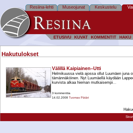
Resiina-lehti
Museojunat
Keskustelu
Va
ETUSIVU
KUVAT
KOMMENTIT
HAKU
Hakutulokset
Välillä Kaipiainen–Utti
Helmikuussa vielä ajossa ollut Luumäen juna ol
tämännäköinen. Nyt Luumäellä käydään Lappe
kurvista alkaa hieman mutkaisempi...
3 kommenttia
14.02.2008
Tuomas Pätäri
Hakue
Sivu