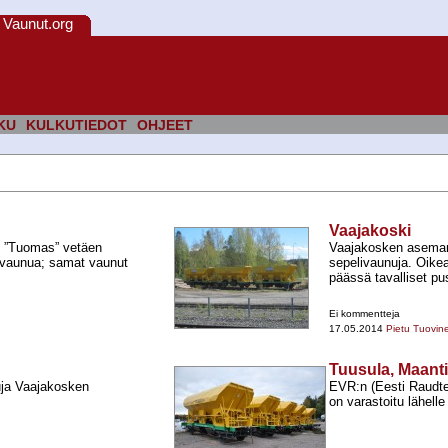
Vaunut.org
KU
KULKUTIEDOT
OHJEET
Vaajakoski
5 ”Tuomas” vetäen
Vaajakosken aseman s
ivaunua; samat vaunut
sepelivaunuja. Oike
päässä tavalliset pu
Ei kommentteja
17.05.2014
Pietu Tuovin
Tuusula, Maant
uja Vaajakosken
EVR:n (Eesti Raudtee
on varastoitu lähell