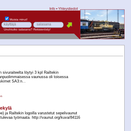
Info
•
Yhteystiedot
Muista minut!
Unohtuiko salasana?
Rekisteröidy!
ivuraiteelta löytyi 3 kpl Railtekin
anpuolimmaisessa vaunussa oli toisessa
skimet SA3:n...
en
iekylä
) ja Railtekin logoilla varustetut sepelivaunut
e tulevaa työmaata. http://vaunut.org/kuva/84116