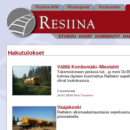
Resiina-lehti
Museojunat
Keskustelu
ETUSIVU
KUVAT
KOMMENTIT
HA
Hakutulokset
Välillä Kontiomäki–Mieslahti
Tukemiskoneen perässä tuli...ja meni Dv3
kolmea täyteen kuormattua Railtekin sepel
olivat toukokuussa...
2 kommenttia
14.07.2014
Petri Tuovinen
Vaajakoski
Railtekin ulkomaalaistaustaisia sepelivaun
pistoraiteella.