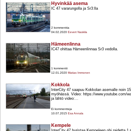
Hyvinkää asema
IC 47 vararungolla ja Sr3:lla
2 kommenttia
04.02.2020
Eevert Naskila
Hämeenlinna
IC47 ohittaa Hämeenlinnaa Sr3 vedolla.
1 kommentti
12.01.2020
Matias Immonen
Kokkola
InterCity 47 saapuu Kokkolan asemalle noin 15
myöhässä. Video: https://www.youtube.com/w
ja lähtö video:...
Ei kommentteja
10.07.2015
Esa Annala
Kempele
InterCity 47 huristaa Kempeleen ohi raidetta 1 p