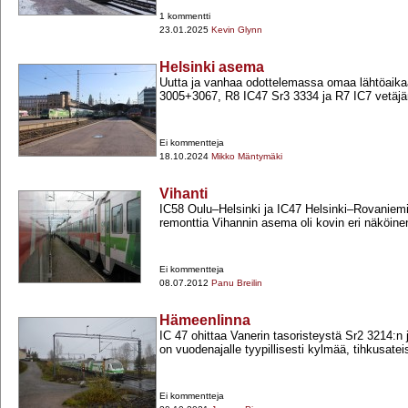
1 kommentti
23.01.2025
Kevin Glynn
Helsinki asema
Uutta ja vanhaa odottelemassa omaa lähtöaik
3005+​3067, R8 IC47 Sr3 3334 ja R7 IC7 vetäj
Ei kommentteja
18.10.2024
Mikko Mäntymäki
Vihanti
IC58 Oulu–Helsinki ja IC47 Helsinki–Rovaniem
remonttia Vihannin asema oli kovin eri näköine
Ei kommentteja
08.07.2012
Panu Breilin
Hämeenlinna
IC 47 ohittaa Vanerin tasoristeystä Sr2 3214:
on vuodenajalle tyypillisesti kylmää, tihkusatei
Ei kommentteja