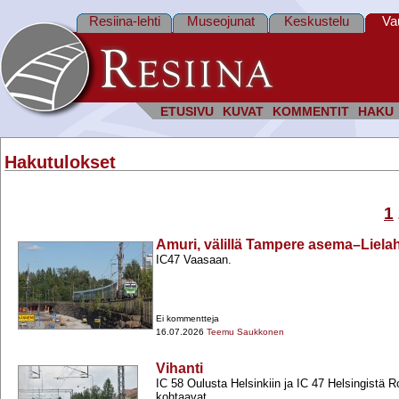
Resiina-lehti
Museojunat
Keskustelu
Va
ETUSIVU
KUVAT
KOMMENTIT
HAKU
Hakutulokset
1
Amuri, välillä Tampere asema–Lielah
IC47 Vaasaan.
Ei kommentteja
16.07.2026
Teemu Saukkonen
Vihanti
IC 58 Oulusta Helsinkiin ja IC 47 Helsingistä 
kohtaavat.