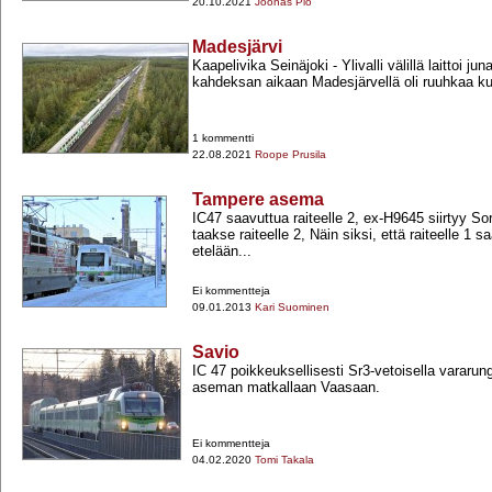
20.10.2021
Joonas Pio
Madesjärvi
Kaapelivika Seinäjoki -​ Ylivalli välillä laittoi ju
kahdeksan aikaan Madesjärvellä oli ruuhkaa kun
1 kommentti
22.08.2021
Roope Prusila
Tampere asema
IC47 saavuttua raiteelle 2, ex-​H9645 siirtyy So
taakse raiteelle 2, Näin siksi, että raiteelle 1 
etelään...
Ei kommentteja
09.01.2013
Kari Suominen
Savio
IC 47 poikkeuksellisesti Sr3-​vetoisella vararun
aseman matkallaan Vaasaan.
Ei kommentteja
04.02.2020
Tomi Takala