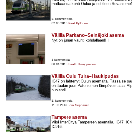
matkaansa kohti Oulua ja edelleen Rovanieme
Ei kommentteja
02.06.2016
Pauli Kyllönen
Välillä Parkano–Seinäjoki asema
Nyt on junan vauhti kohdallaan!!!!
3 kommenttia
08.04.2016
Santtu Kemppainen
Välillä Oulu Tuira–Haukipudas
IC47 on lähtenyt Oulun asemalta. Tässä se s
ohittaakin juuri Pateniemen lämpövoimalaa. Al
huolehtii...
Ei kommentteja
11.03.2016
Tomi Seppänen
Tampere asema
Viisi InterCityä Tampereen asemalla. IC47, IC4
IC916.