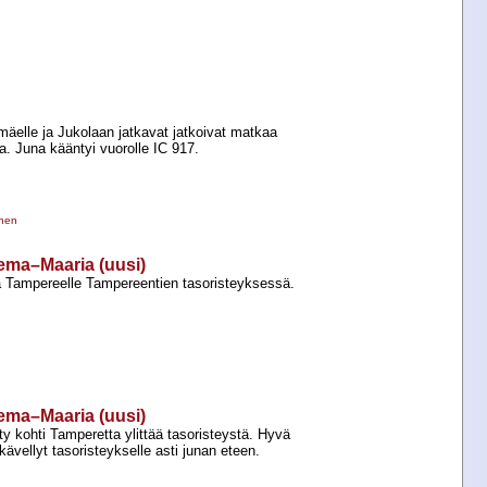
äelle ja Jukolaan jatkavat jatkoivat matkaa
lla. Juna kääntyi vuorolle IC 917.
inen
sema–Maaria (uusi)
ta Tampereelle Tampereentien tasoristeyksessä.
sema–Maaria (uusi)
ty kohti Tamperetta ylittää tasoristeystä. Hyvä
 kävellyt tasoristeykselle asti junan eteen.