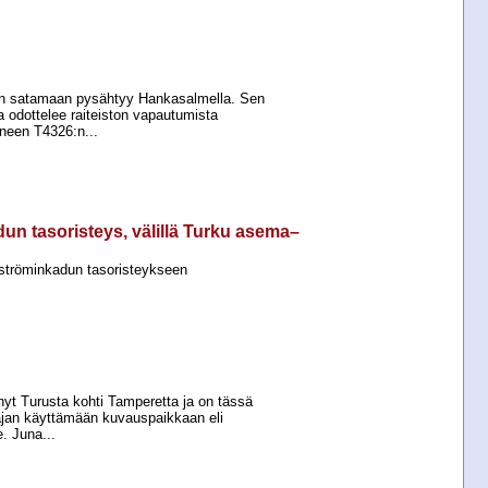
un satamaan pysähtyy Hankasalmella. Sen
a odottelee raiteiston vapautumista
neen T4326:n...
n tasoristeys, välillä Turku asema–
ströminkadun tasoristeykseen
enyt Turusta kohti Tamperetta ja on tässä
jan käyttämään kuvauspaikkaan eli
e. Juna...