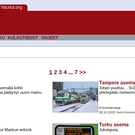
Vaunut.org
KU
KULKUTIEDOT
OHJEET
1
2
3
4
...
7
>>
Tampere asem
semalla kohti
Jotain puuttuu... Sr
taa päätynyt uusin marsu
ykköspään numerons
Ei kommentteja
28.12.2022
Vertti Kontin
Turku asema
sa Maskun entistä
Jukolajuna.