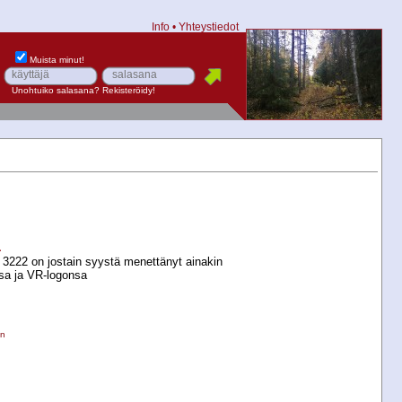
Info
•
Yhteystiedot
Muista minut!
Unohtuiko salasana?
Rekisteröidy!
a
2 3222 on jostain syystä menettänyt ainakin
a ja VR-​logonsa
en