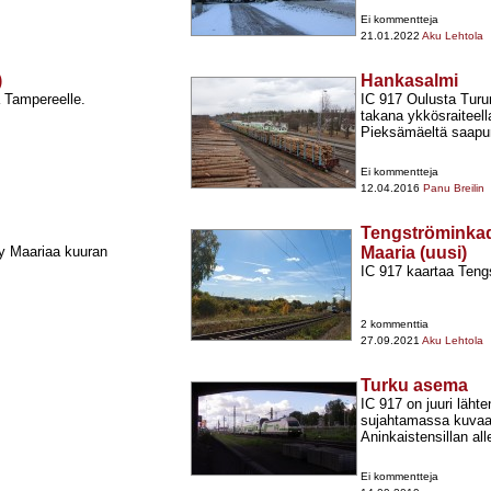
Ei kommentteja
21.01.2022
Aku Lehtola
)
Hankasalmi
 Tampereelle.
IC 917 Oulusta Tur
takana ykkösraiteell
Pieksämäeltä saapu
Ei kommentteja
12.04.2016
Panu Breilin
Tengströminkadu
yy Maariaa kuuran
Maaria (uusi)
IC 917 kaartaa Teng
2 kommenttia
27.09.2021
Aku Lehtola
Turku asema
IC 917 on juuri läht
sujahtamassa kuvaa
Aninkaistensillan all
Ei kommentteja