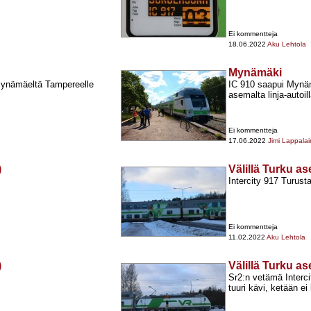
Ei kommentteja
18.06.2022
Aku Lehtola
Mynämäki
 Mynämäeltä Tampereelle
IC 910 saapui Mynäm
asemalta linja-​autoi
Ei kommentteja
17.06.2022
Jimi Lappala
)
Välillä Turku a
Intercity 917 Turus
Ei kommentteja
11.02.2022
Aku Lehtola
)
Välillä Turku a
Sr2:n vetämä Interci
tuuri kävi, ketään ei