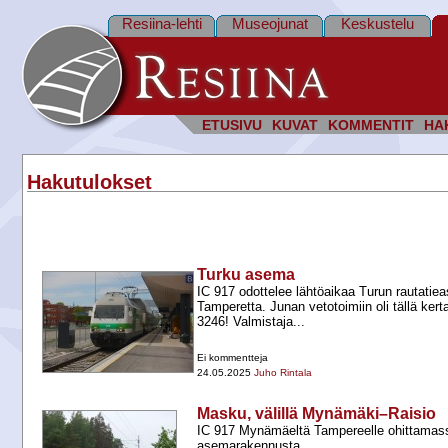
Resiina-lehti
Museojunat
Keskustelu
ETUSIVU
KUVAT
KOMMENTIT
HA
Hakutulokset
Turku asema
IC 917 odottelee lähtöaikaa Turun rautatiea
Tamperetta. Junan vetotoimiin oli tällä ker
3246! Valmistaja...
Ei kommentteja
24.05.2025
Juho Rintala
Masku, välillä Mynämäki–Raisio
IC 917 Mynämäeltä Tampereelle ohittamas
asemarakennusta.