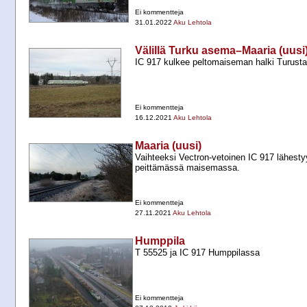
Ei kommentteja
31.01.2022
Aku Lehtola
Välillä Turku asema–Maaria (uusi
IC 917 kulkee peltomaiseman halki Turusta
Ei kommentteja
16.12.2021
Aku Lehtola
Maaria (uusi)
Vaihteeksi Vectron-​vetoinen IC 917 lähest
peittämässä maisemassa.
Ei kommentteja
27.11.2021
Aku Lehtola
Humppila
T 55525 ja IC 917 Humppilassa
Ei kommentteja